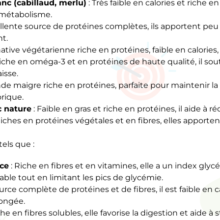
nc (cabillaud, merlu)
: Très faible en calories et riche en 
 métabolisme.
llente source de protéines complètes, ils apportent peu 
t.
native végétarienne riche en protéines, faible en calories
iche en oméga-3 et en protéines de haute qualité, il souti
isse.
nde maigre riche en protéines, parfaite pour maintenir l
orique.
c nature
: Faible en gras et riche en protéines, il aide à r
Riches en protéines végétales et en fibres, elles apport
els que :
ce
: Riche en fibres et en vitamines, elle a un index gl
able tout en limitant les pics de glycémie.
urce complète de protéines et de fibres, il est faible en 
longée.
che en fibres solubles, elle favorise la digestion et aide à 