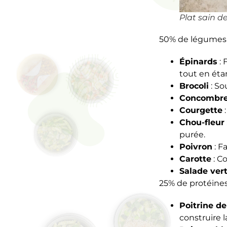
Plat sain d
50% de légumes t
Épinards
: 
tout en étan
Brocoli
: So
Concombr
Courgette
:
Chou-fleur
purée.
Poivron
: F
Carotte
: Co
Salade ver
25% de protéines 
Poitrine de
construire 