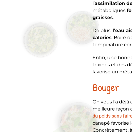
l’
assimilation d
métaboliques
fo
graisses
.
De plus,
l’eau a
calories
. Boire d
température corp
Enfin, une bonn
toxines et des 
favorise un métab
Bouger
On vous l’a déjà 
meilleure façon 
du poids sans faire
canapé favorise l
Concrètement, à