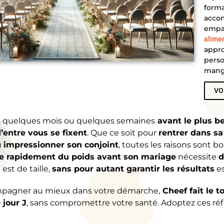
forma
accom
empa
alime
appro
perso
mang
VO
s
quelques mois ou quelques semaines
avant le plus be
entre vous se fixent
.
Que ce soit pour
rentrer dans s
u
impressionner son conjoint
, toutes les raisons sont b
e rapidement du poids avant son mariage
nécessite
d
est de taille,
sans pour autant garantir les résultats
e
pagner au mieux dans votre démarche,
Cheef fait le t
 jour J
, sans compromettre votre santé. Adoptez ces réf