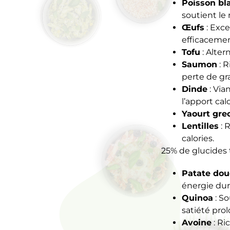
Poisson bla
soutient le
Œufs
: Exce
efficacemen
Tofu
: Alter
Saumon
: R
perte de gra
Dinde
: Via
l’apport cal
Yaourt gre
Lentilles
: 
calories.
25% de glucides t
Patate dou
énergie dur
Quinoa
: So
satiété pro
Avoine
: Ri