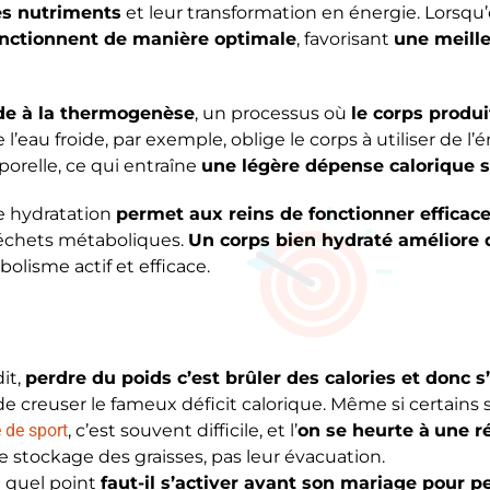
es nutriments
et leur transformation en énergie. Lorsqu’
nctionnent de manière optimale
, favorisant
une meille
ide à la thermogenèse
, un processus où
le corps produi
e l’eau froide, par exemple, oblige le corps à utiliser de l
orelle, ce qui entraîne
une légère dépense calorique 
e hydratation
permet aux reins de fonctionner effica
déchets métaboliques.
Un corps bien hydraté améliore d
olisme actif et efficace.
dit,
perdre du poids c’est brûler des calories et donc s
de creuser le fameux déficit calorique. Même si certains 
 de sport
, c’est souvent difficile, et l’
on se heurte à
une ré
e stockage des graisses, pas leur évacuation.
 quel point
faut-il s’activer avant son mariage pour p