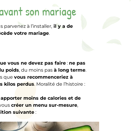
 avant son mariage
us parvenez à l’installer,
il y a de
écède votre mariage
.
ue vous ne devez pas faire
:
ne pas
du poids
, du moins pas
à long terme
.
ors que
vous recommenceriez à
 kilos perdus
. Moralité de l’histoire :
z
apporter moins de calories et de
a vous
créer un menu sur-mesure
,
tition suivante
: