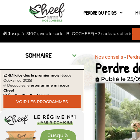
PERDRE DU POIDS
M
🎁 Jusqu’à -310€ (avec le code : BLOGCHEEF) + 3 cadeaux offerts
SOMMAIRE
Nos conseils
-
Perdr
Perdre d
📈 -5,1 kilos dès le premier mois
(étude
Publié le
25/0
Odoxa nov. 2025)
✅ Découvrez le
programme minceur
Cheef
🏆 Élu
Prix Top Santé
2024
VOIR LES PROGRAMMES