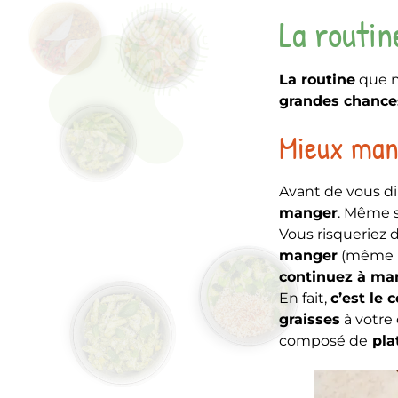
La routin
La routine
que n
grandes chances
Mieux man
Avant de vous d
manger
. Même s
Vous risqueriez 
manger
(même 
continuez à man
En fait,
c’est le 
graisses
à votre
composé de
pla