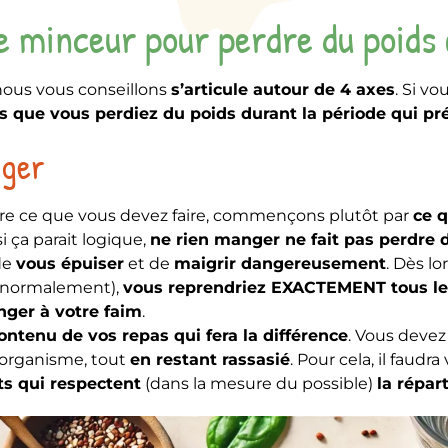
e minceur pour perdre du poids
ous vous conseillons
s’articule autour de 4 axes
. Si vo
 que vous perdiez du poids durant la période qui pr
ger
ire ce que vous devez faire, commençons plutôt par
ce q
i ça parait logique,
ne rien manger ne fait pas perdre 
de
vous épuiser
et de
maigrir dangereusement
. Dès l
normalement),
vous reprendriez EXACTEMENT tous les
ger à votre faim
.
contenu de vos repas qui fera la différence
. Vous deve
 organisme, tout
en restant rassasié
. Pour cela, il faudr
ts qui respectent
(dans la mesure du possible)
la répar