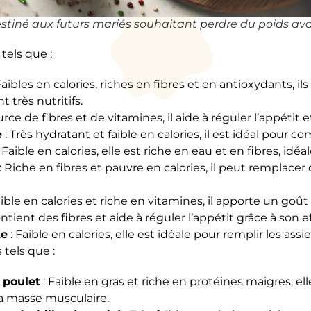
estiné aux futurs mariés souhaitant perdre du poids ava
els que :
Faibles en calories, riches en fibres et en antioxydants, i
t très nutritifs.
urce de fibres et de vitamines, il aide à réguler l’appétit e
e
: Très hydratant et faible en calories, il est idéal pour co
 Faible en calories, elle est riche en eau et en fibres, idé
: Riche en fibres et pauvre en calories, il peut remplacer
aible en calories et riche en vitamines, il apporte un goût
ntient des fibres et aide à réguler l’appétit grâce à son ef
te
: Faible en calories, elle est idéale pour remplir les ass
tels que :
 poulet
: Faible en gras et riche en protéines maigres, elle
la masse musculaire.