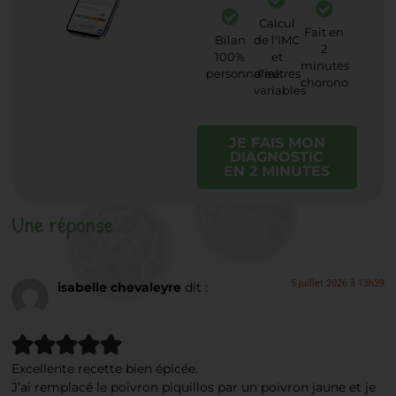
Calcul
Fait en
Bilan
de l'IMC
2
100%
et
minutes
personnalisé
d'autres
chorono
variables
JE FAIS MON
DIAGNOSTIC
EN 2 MINUTES
Une réponse
5 juillet 2026 à 13h39
isabelle chevaleyre
dit :
Excellente recette bien épicée.
J’ai remplacé le poivron piquillos par un poivron jaune et je