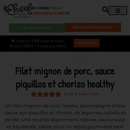
NOS CONSEILS
MINCEUR
&
RÉÉQUILIBRAGE ALIMENTAIRE
PROGRAMME MINCEUR
BILAN MINCEUR
🎁 Jusqu’à -310€ (avec le code :
J'EN PROFITE
BLOGCHEEF) + 3 cadeaux offerts
Filet mignon de porc, sauce
piquillos et chorizo healthy
5
sur 5 avec 1 avis
Un filet mignon de porc tendre, accompagné d’une
sauce aux piquillos et chorizo, de légumes colorés et
de blé. Une recette légèrement relevée, savoureuse
et équilibrée, idéale pour un repas gourmand sans