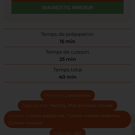
DIAGNOSTIC MINCEUR
Temps de préparation
15
min
Temps de cuisson
25
min
Temps total
40
min
Portions:
2
personnes
Type de plat:
Healthy, Plat principal, Viande
Cuisine:
Cuisine espagnole, Cuisine méditerranéenne,
Cuisine minceur
Calories:
420