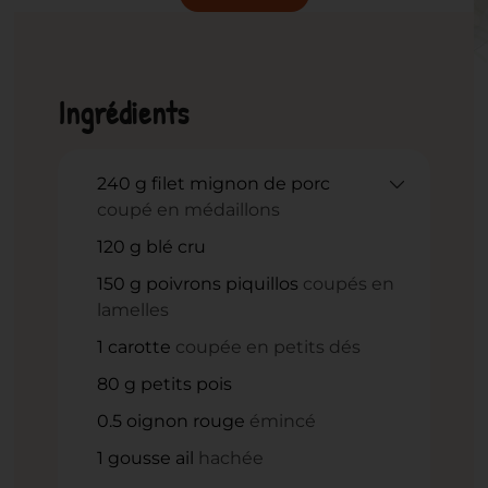
Ingrédients
240
g
filet mignon de porc
coupé en médaillons
120
g
blé cru
150
g
poivrons piquillos
coupés en
lamelles
1
carotte
coupée en petits dés
80
g
petits pois
0.5
oignon rouge
émincé
1
gousse ail
hachée