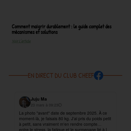
Comment maigrir durablement : le guide complet des
mécanismes et solutions
Voir L'article
EN DIRECT DU CLUB CHEEF
Juju Ma
23 mars à 09:23
La photo "avant" date de septembre 2025. À ce
✨ 
moment-là, je faisais 80 kg. J'ai pris du poids petit
pa
à petit, sans vraiment m'en rendre compte…
ma
entre le stress, la fatigue et le surmenage lié à la
déb