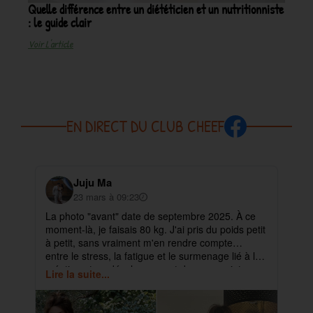
Quelle différence entre un diététicien et un nutritionniste
: le guide clair
Voir L'article
EN DIRECT DU CLUB CHEEF
Juju Ma
23 mars à 09:23
La photo "avant" date de septembre 2025. À ce
✨ 
moment-là, je faisais 80 kg. J'ai pris du poids petit
pa
à petit, sans vraiment m'en rendre compte…
ma
entre le stress, la fatigue et le surmenage lié à la
déb
création et au développement de mes projets.
cet
Lire la suite...
Lir
ra