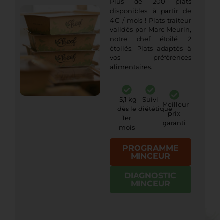
Plus de 200 plats
disponibles, à partir de
4€ / mois ! Plats traiteur
validés par Marc Meurin,
notre chef étoilé 2
étoilés. Plats adaptés à
vos préférences
alimentaires.
-5,1 kg
Suivi
Meilleur
dès le
diététique
prix
1er
garanti
mois
PROGRAMME
MINCEUR
DIAGNOSTIC
MINCEUR