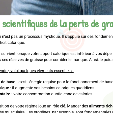
 scientifiques de la perte de gr
e n’est pas un processus mystique. Il s’appuie sur des fondement
ficit calorique.
e survient lorsque votre apport calorique est inférieur à vos dépe
s ses réserves de graisse pour combler le manque. Ainsi, le po
dre, voici quelques éléments essentiels :
 de base
: c’est l’énergie requise pour le fonctionnement de bas
sique
: il augmente vos besoins caloriques quotidiens.
ntaire
: votre consommation quotidienne de calories.
ition de votre régime joue un rôle clé. Manger des
aliments ric
se musculaire. Les protéines, par exemple, sont fondamentales 