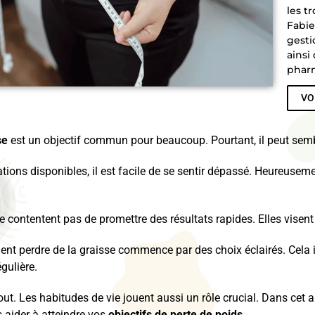
les t
Fabie
gesti
ainsi
pharm
VO
se
est un objectif commun pour beaucoup. Pourtant, il peut semble
tions disponibles, il est facile de se sentir dépassé.
Heureusemen
contentent pas de promettre des résultats rapides. Elles visent 
t perdre de la graisse commence par des choix éclairés.
Cela 
gulière.
out. Les habitudes de vie jouent aussi un rôle crucial.
Dans cet ar
 aider à atteindre vos
objectifs de perte de poids
.