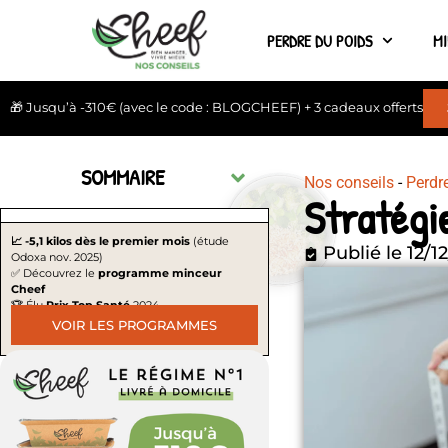
PERDRE DU POIDS
M
🎁 Jusqu’à -310€ (avec le code : BLOGCHEEF) + 3 cadeaux offerts
SOMMAIRE
Nos conseils
-
Perdr
Stratégie
📈 -5,1 kilos dès le premier mois
(étude
Publié le
12/1
Odoxa nov. 2025)
✅ Découvrez le
programme minceur
Cheef
🏆 Élu
Prix Top Santé
2024
VOIR LES PROGRAMMES