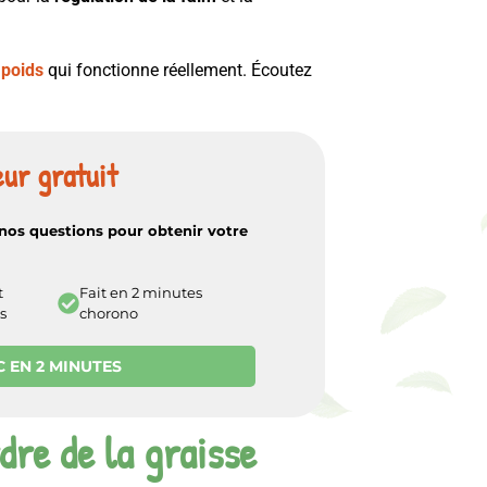
 poids
qui fonctionne réellement. Écoutez
ur gratuit
nos questions pour obtenir votre
t
Fait en 2 minutes
s
chorono
C EN 2 MINUTES
rdre de la graisse