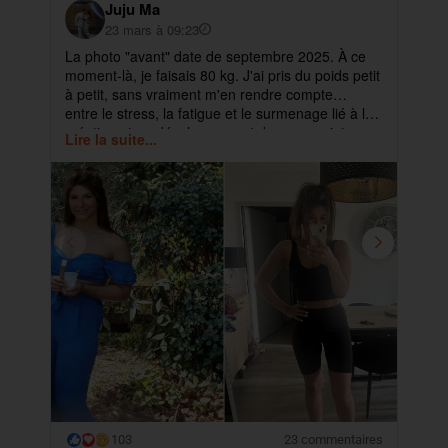
Juju Ma
23 mars à 09:23
La photo "avant" date de septembre 2025. À ce
✨ 
moment-là, je faisais 80 kg. J'ai pris du poids petit
pa
à petit, sans vraiment m'en rendre compte…
ma
entre le stress, la fatigue et le surmenage lié à la
déb
création et au développement de mes projets.
cet
Lire la suite...
Lir
ra
103
23 commentaires
😮