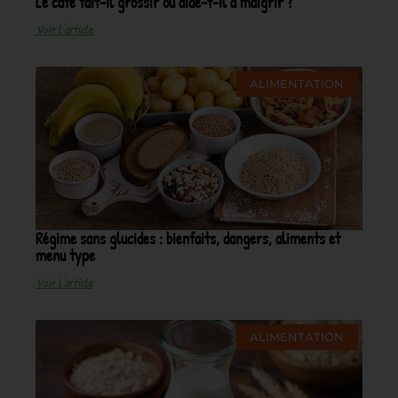
Le café fait-il grossir ou aide-t-il à maigrir ?
Voir L'article
ALIMENTATION
Régime sans glucides : bienfaits, dangers, aliments et
menu type
Voir L'article
ALIMENTATION