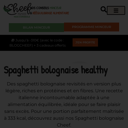
NOS CONSEILS
MINCEUR
&
RÉÉQUILIBRAGE ALIMENTAIRE
PROGRAMME MINCEUR
BILAN MINCEUR
🎁 Jusqu’à -310€ (avec le code :
J'EN PROFITE
BLOGCHEEF) + 3 cadeaux offerts
Spaghetti bolognaise healthy
Des spaghetti bolognaise revisités en version plus
légère, riches en protéines et en fibres. Une recette
italienne incontournable adaptée à une
alimentation équilibrée, idéale pour se faire plaisir
sans excès. Pour une portion parfaitement maîtrisée
à 333 kcal, découvrez aussi nos Spaghetti bolognaise
Cheef.