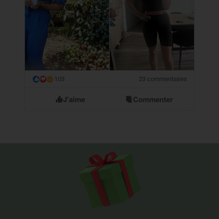
103
23 commentaires
😮
J'aime
Commenter