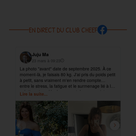
EN DIRECT DU CLUB CHEEF
Juju Ma
23 mars à 09:23
La photo "avant" date de septembre 2025. À ce
✨ 
moment-là, je faisais 80 kg. J'ai pris du poids petit
pa
à petit, sans vraiment m'en rendre compte…
ma
entre le stress, la fatigue et le surmenage lié à la
déb
création et au développement de mes projets.
cet
Lire la suite...
Lir
ra