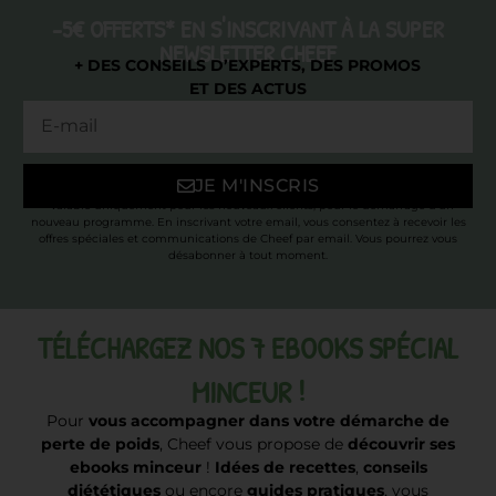
-5€ OFFERTS* EN S'INSCRIVANT À LA SUPER
NEWSLETTER CHEEF
+ DES CONSEILS D’EXPERTS, DES PROMOS
ET DES ACTUS
JE M'INSCRIS
* Valable uniquement pour les nouveaux clients, pour le démarrage d’un
nouveau programme. En inscrivant votre email, vous consentez à recevoir les
offres spéciales et communications de Cheef par email. Vous pourrez vous
désabonner à tout moment.
TÉLÉCHARGEZ NOS 7 EBOOKS SPÉCIAL
MINCEUR !
Pour
vous accompagner dans votre démarche de
perte de poids
, Cheef vous propose de
découvrir ses
ebooks minceur
!
Idées de recettes
,
conseils
diététiques
ou encore
guides pratiques
, vous