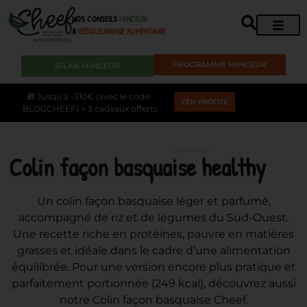
NOS CONSEILS
MINCEUR
&
RÉÉQUILIBRAGE ALIMENTAIRE
PROGRAMME MINCEUR
BILAN MINCEUR
🎁 Jusqu’à -310€ (avec le code :
J'EN PROFITE
BLOGCHEEF) + 3 cadeaux offerts
Colin façon basquaise healthy
Un colin façon basquaise léger et parfumé,
accompagné de riz et de légumes du Sud-Ouest.
Une recette riche en protéines, pauvre en matières
grasses et idéale dans le cadre d’une alimentation
équilibrée. Pour une version encore plus pratique et
parfaitement portionnée (249 kcal), découvrez aussi
notre Colin façon basquaise Cheef.