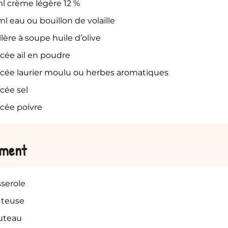
l
crème légère 12 %
ml
eau ou bouillon de volaille
llère à soupe huile d’olive
cée ail en poudre
cée laurier moulu ou herbes aromatiques
cée sel
cée poivre
ement
sserole
uteuse
uteau