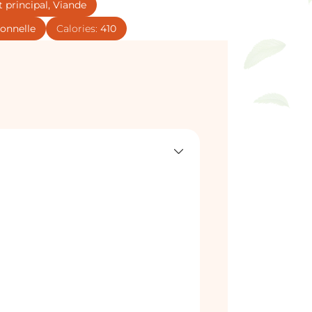
t principal, Viande
ionnelle
Calories:
410