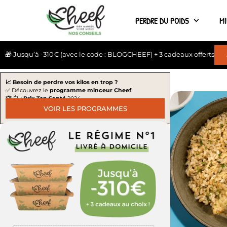
PERDRE DU POIDS
M
🎁 Jusqu’à -310€ (avec le code : BLOGCHEEF) + 3 cadeaux offerts
📈 Besoin de perdre vos kilos en trop ?
✅ Découvrez le
programme minceur Cheef
🏆 Élu
Prix Top Santé
2024
VOIR LES PROGRAMMES