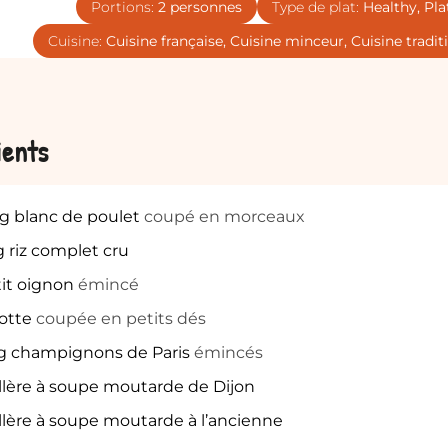
Portions:
2
personnes
Type de plat:
Healthy, Pla
Cuisine:
Cuisine française, Cuisine minceur, Cuisine tradit
ients
g
blanc de poulet
coupé en morceaux
g
riz complet cru
it oignon
émincé
otte
coupée en petits dés
g
champignons de Paris
émincés
llère à soupe moutarde de Dijon
llère à soupe moutarde à l’ancienne