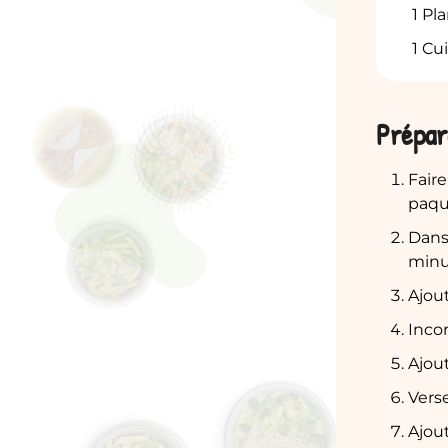
1 Pl
1 Cu
Prépar
Faire
paque
Dans 
minu
Ajout
Inco
Ajout
Verse
Ajout