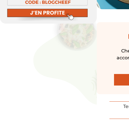
Cheef est le n°1 des programmes minceur. Avec plus de 200 plats disponibles, nous vous
accom
Te