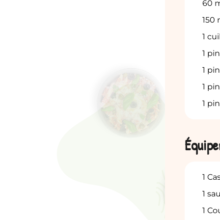
60
m
150
1
cui
1
pin
1
pin
1
pin
1
pin
Équip
1 Ca
1 sa
1 Co