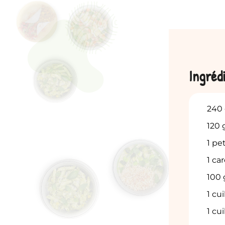
Ingréd
240
120
1
pet
1
car
100
1
cui
1
cui