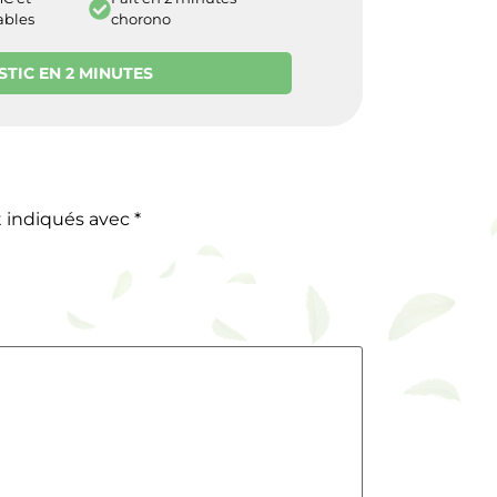
ables
chorono
STIC EN 2 MINUTES
t indiqués avec
*