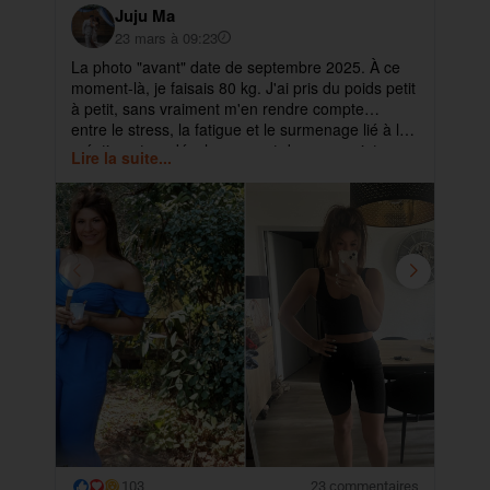
Juju Ma
23 mars à 09:23
La photo "avant" date de septembre 2025. À ce
✨ 
moment-là, je faisais 80 kg. J'ai pris du poids petit
pa
à petit, sans vraiment m'en rendre compte…
ma
entre le stress, la fatigue et le surmenage lié à la
déb
création et au développement de mes projets.
cet
Lire la suite...
Lir
ra
103
23 commentaires
😮