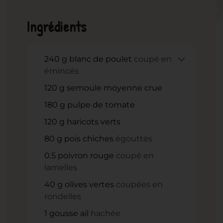
Ingrédients
240
g
blanc de poulet
coupé en
émincés
120
g
semoule moyenne crue
180
g
pulpe de tomate
120
g
haricots verts
80
g
pois chiches
égouttés
0.5
poivron rouge
coupé en
lamelles
40
g
olives vertes
coupées en
rondelles
1
gousse ail
hachée