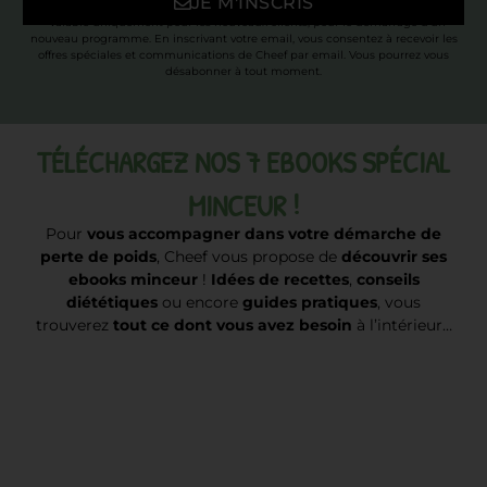
JE M'INSCRIS
* Valable uniquement pour les nouveaux clients, pour le démarrage d’un
nouveau programme. En inscrivant votre email, vous consentez à recevoir les
offres spéciales et communications de Cheef par email. Vous pourrez vous
désabonner à tout moment.
TÉLÉCHARGEZ NOS 7 EBOOKS SPÉCIAL
MINCEUR !
Pour
vous accompagner dans votre démarche de
perte de poids
, Cheef vous propose de
découvrir ses
ebooks minceur
!
Idées de recettes
,
conseils
diététiques
ou encore
guides pratiques
, vous
trouverez
tout ce dont vous avez besoin
à l’intérieur…