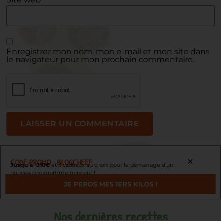
Enregistrer mon nom, mon e-mail et mon site dans
le navigateur pour mon prochain commentaire.
CODE PROMO : BLOGCHEEF
✕
Jusqu’à -310€
et 3 cadeaux au choix pour le démarrage d’un
nouveau programme minceur !
JE PERDS MES 1ERS KILOS !
Nos dernières recettes