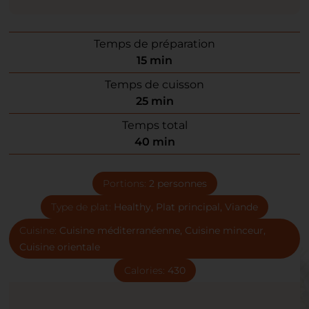
Temps de préparation
15
min
Temps de cuisson
25
min
Temps total
40
min
Portions:
2
personnes
Type de plat:
Healthy, Plat principal, Viande
Cuisine:
Cuisine méditerranéenne, Cuisine minceur,
Cuisine orientale
Calories:
430