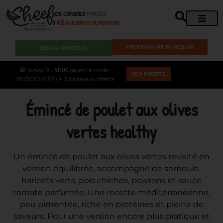
NOS CONSEILS
MINCEUR
&
RÉÉQUILIBRAGE ALIMENTAIRE
PROGRAMME MINCEUR
BILAN MINCEUR
🎁 Jusqu’à -310€ (avec le code :
J'EN PROFITE
BLOGCHEEF) + 3 cadeaux offerts
Émincé de poulet aux olives
vertes healthy
Un émincé de poulet aux olives vertes revisité en
version équilibrée, accompagné de semoule,
haricots verts, pois chiches, poivrons et sauce
tomate parfumée. Une recette méditerranéenne,
peu pimentée, riche en protéines et pleine de
saveurs. Pour une version encore plus pratique et