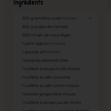
Ingrédients
200
g
lentilles corail
rincées
300
g
pulpe de tomate
200
ml
lait de coco léger
1
petit oignon
émincé
1
gousse ail
hachée
1
poignée épinards frais
1
cuillère à soupe huile d’olive
1
cuillère à café curcuma
1
cuillère à café cumin moulu
1
pincée gingembre moulu
1
cuillère à soupe jus de citron
1
cuillère à soupe coriandre fraîche