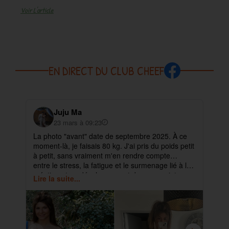
Voir L'article
EN DIRECT DU CLUB CHEEF
Juju Ma
23 mars à 09:23
La photo "avant" date de septembre 2025. À ce
✨ 
moment-là, je faisais 80 kg. J'ai pris du poids petit
pa
à petit, sans vraiment m'en rendre compte…
ma
entre le stress, la fatigue et le surmenage lié à la
déb
création et au développement de mes projets.
cet
Lire la suite...
Lir
ra