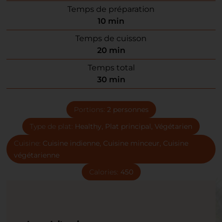
Temps de préparation
10
min
Temps de cuisson
20
min
Temps total
30
min
Portions:
2
personnes
Type de plat:
Healthy, Plat principal, Végétarien
Cuisine:
Cuisine indienne, Cuisine minceur, Cuisine
végétarienne
Calories:
450