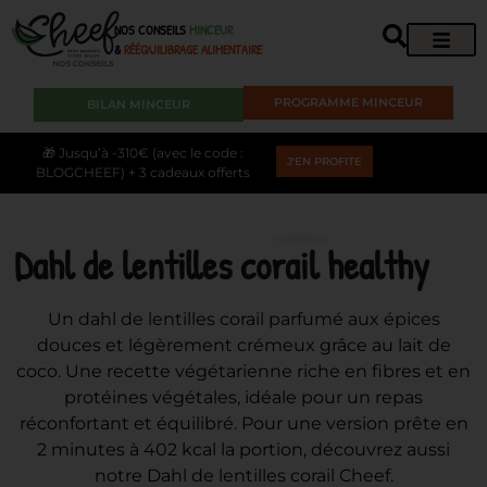
NOS CONSEILS
MINCEUR
&
RÉÉQUILIBRAGE ALIMENTAIRE
PROGRAMME MINCEUR
BILAN MINCEUR
🎁 Jusqu’à -310€ (avec le code :
J'EN PROFITE
BLOGCHEEF) + 3 cadeaux offerts
Dahl de lentilles corail healthy
Un dahl de lentilles corail parfumé aux épices
douces et légèrement crémeux grâce au lait de
coco. Une recette végétarienne riche en fibres et en
protéines végétales, idéale pour un repas
réconfortant et équilibré. Pour une version prête en
2 minutes à 402 kcal la portion, découvrez aussi
notre Dahl de lentilles corail Cheef.