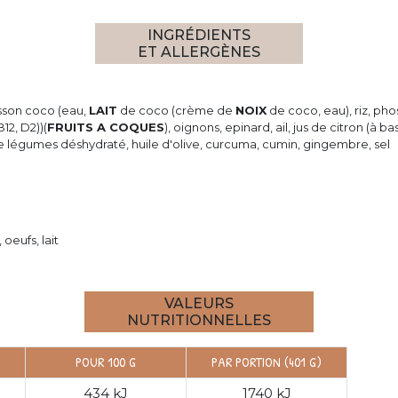
INGRÉDIENTS
ET ALLERGÈNES
isson coco (eau,
LAIT
de coco (crème de
NOIX
de coco, eau), riz, p
12, D2))(
FRUITS A COQUES
), oignons, epinard, ail, jus de citron (à
 de légumes déshydraté, huile d'olive, curcuma, cumin, gingembre, sel
oeufs, lait
VALEURS
NUTRITIONNELLES
POUR 100 G
PAR PORTION (401 G)
434 kJ
1740 kJ