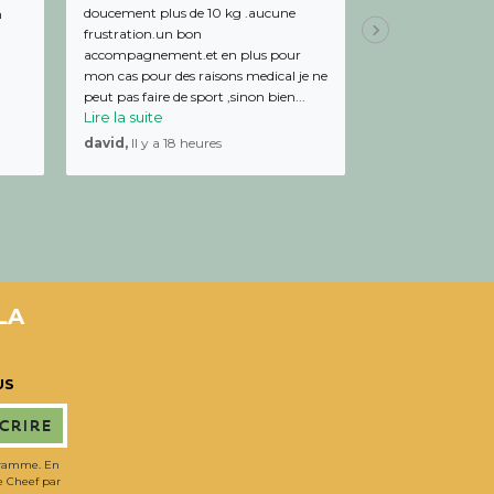
doucement plus de 10 kg .aucune
de bon conseil et 
m
frustration.un bon
Julien,
Il y a 19 
accompagnement.et en plus pour
mon cas pour des raisons medical je ne
peut pas faire de sport ,sinon bien...
Lire la suite
david,
Il y a 18 heures
LA
US
scrire
gramme. En
de Cheef par