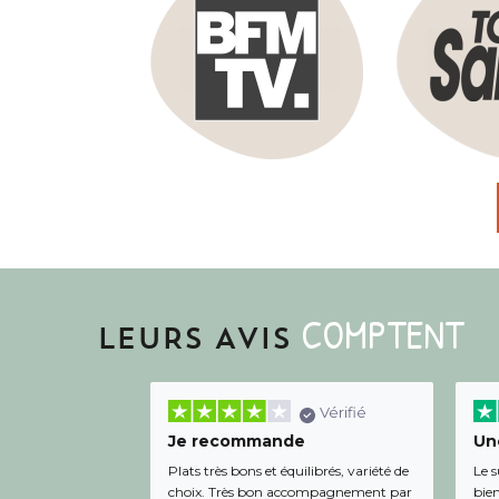
COMPTENT
LEURS AVIS
Vérifié
Je recommande
Une
Plats très bons et équilibrés, variété de
Le s
choix. Très bon accompagnement par
bien