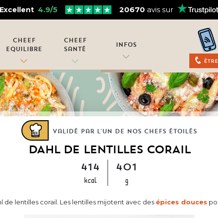
4.9/5
20670
avis sur
Excellent
Cheef
Cheef
Infos
Equilibre
Santé
Être
Validé par l'un de nos chefs étoilés
DAHL DE LENTILLES CORAIL
414
401
kcal
g
 de lentilles corail. Les lentilles mijotent avec des
épices douces
pou