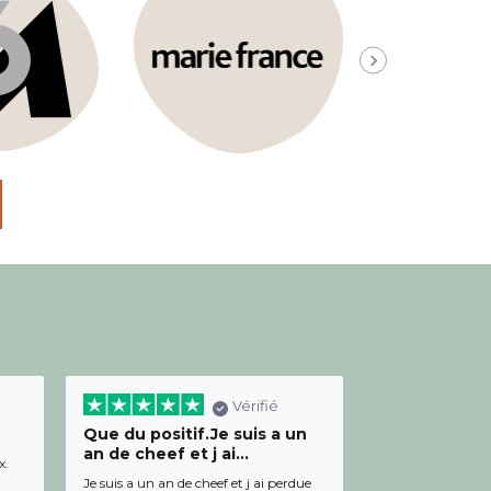
Vérifié
Que du positif.Je suis a un
Bon relation
an de cheef et j ai...
diététicienn
x.
Je suis a un an de cheef et j ai perdue
Bon relationnel av