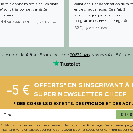
lle m a donné m ont aidé Les plats
collations. Pas de sensation de fai
f sont très bons et variés Je
entre chaque repas. Cela fait 2
ommande
semaines que j'ai commencé le
programme CHEEF : - 4kgs. 👍
Sandrine CARTON-BRACQ,
Il y a 5 heures
SPF,
Il y a 8 heures
Une note de
4.9
sur 5 sur la base de
20632 avis
. Nos avis 4 et 5 étoiles.
-5 €
OFFERTS* EN S'INSCRIVANT À 
SUPER NEWSLETTER CHEEF
+ DES CONSEILS D'EXPERTS, DES PROMOS ET DES ACT
S'in
* Valable uniquement pour les nouveaux clients, pour le démarrage d’un nouveau pro
inscrivant votre email, vous consentez à recevoir les offres spéciales et communications 