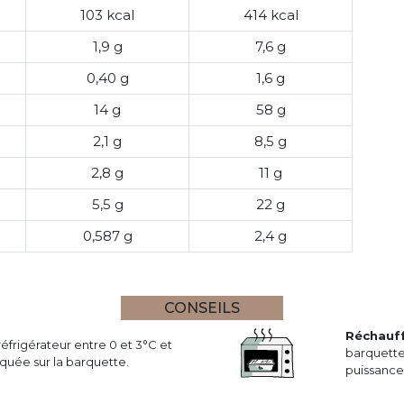
103 kcal
414 kcal
1,9 g
7,6 g
0,40 g
1,6 g
14 g
58 g
2,1 g
8,5 g
2,8 g
11 g
5,5 g
22 g
0,587 g
2,4 g
CONSEILS
Réchauf
réfrigérateur entre 0 et 3°C et
barquette
uée sur la barquette.
puissance 