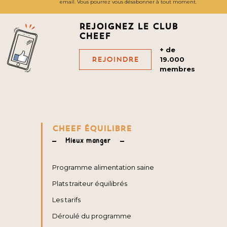
email. Vous pourrez vous désabonner à tout moment.
Rejoignez le club
cheef
+ de
Rejoindre
19.000
membres
CHEEF ÉQUILIBRE
Mieux manger
Programme alimentation saine
Plats traiteur équilibrés
Les tarifs
Déroulé du programme