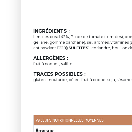
INGRÉDIENTS :
Lentilles corail 42%, Pulpe de tomate (tomates), bo
gellane, gomme xanthane), sel, arômes, vitamines (B
antioxydant E228)(
SULFITES
), coriandre, bouillon
ALLERGÈNES :
fruit à coques, sulfites
TRACES POSSIBLES :
gluten, moutarde, céleri, fruit à coque, soja, sésame, 
VALEURS NUTRITIONNELLES MOYENNES
Énergie