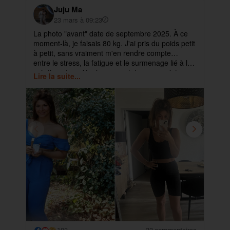
Juju Ma
23 mars à 09:23
La photo "avant" date de septembre 2025. À ce
✨ 
moment-là, je faisais 80 kg. J'ai pris du poids petit
pa
à petit, sans vraiment m'en rendre compte…
ma
entre le stress, la fatigue et le surmenage lié à la
déb
création et au développement de mes projets.
cet
Lire la suite...
Lir
ra