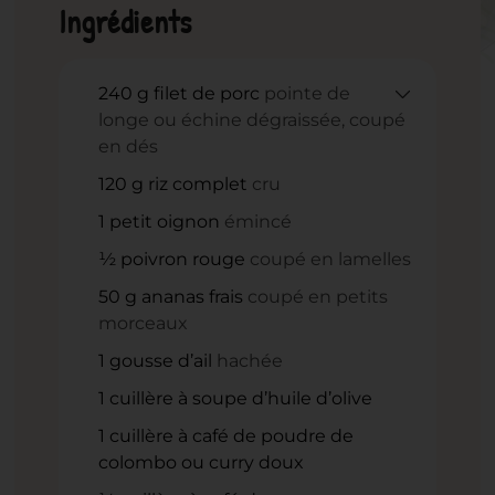
Ingrédients
240
g
filet de porc
pointe de
longe ou échine dégraissée, coupé
en dés
120
g
riz complet
cru
1
petit oignon
émincé
½
poivron rouge
coupé en lamelles
50
g
ananas frais
coupé en petits
morceaux
1
gousse d’ail
hachée
1
cuillère à soupe d’huile d’olive
1
cuillère à café de poudre de
colombo ou curry doux