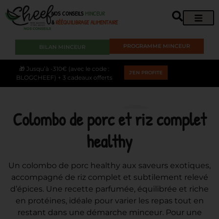
NOS CONSEILS
MINCEUR
&
RÉÉQUILIBRAGE ALIMENTAIRE
PROGRAMME MINCEUR
BILAN MINCEUR
🎁 Jusqu’à -310€ (avec le code :
J'EN PROFITE
BLOGCHEEF) + 3 cadeaux offerts
Colombo de porc et riz complet
healthy
Un colombo de porc healthy aux saveurs exotiques,
accompagné de riz complet et subtilement relevé
d’épices. Une recette parfumée, équilibrée et riche
en protéines, idéale pour varier les repas tout en
restant dans une démarche minceur. Pour une