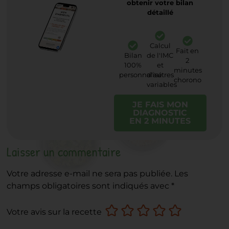
obtenir votre bilan
détaillé
Calcul
Fait en
Bilan
de l'IMC
2
100%
et
minutes
personnalisé
d'autres
chorono
variables
JE FAIS MON
DIAGNOSTIC
EN 2 MINUTES
Laisser un commentaire
Votre adresse e-mail ne sera pas publiée.
Les
champs obligatoires sont indiqués avec
*
Votre avis sur la recette