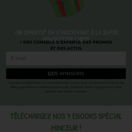
-5€ OFFERTS* EN S'INSCRIVANT À LA SUPER
NEWSLETTER CHEEF
+ DES CONSEILS D’EXPERTS, DES PROMOS
ET DES ACTUS
JE M'INSCRIS
* Valable uniquement pour les nouveaux clients, pour le démarrage d’un
nouveau programme. En inscrivant votre email, vous consentez à recevoir les
offres spéciales et communications de Cheef par email. Vous pourrez vous
désabonner à tout moment.
TÉLÉCHARGEZ NOS 7 EBOOKS SPÉCIAL
MINCEUR !