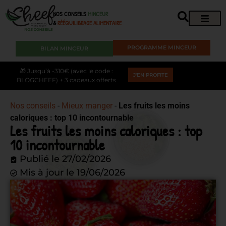
NOS CONSEILS
MINCEUR
&
RÉÉQUILIBRAGE ALIMENTAIRE
PROGRAMME MINCEUR
BILAN MINCEUR
🎁 Jusqu’à -310€ (avec le code :
J'EN PROFITE
BLOGCHEEF) + 3 cadeaux offerts
Nos conseils
-
Mieux manger
-
Les fruits les moins
caloriques : top 10 incontournable
Les fruits les moins caloriques : top
10 incontournable
Publié le
27/02/2026
Mis à jour le 19/06/2026