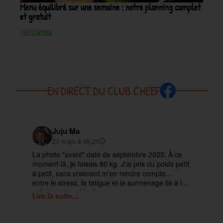
Menu équilibré sur une semaine : notre planning complet
et gratuit
Voir L'article
EN DIRECT DU CLUB CHEEF
Juju Ma
23 mars à 09:23
La photo "avant" date de septembre 2025. À ce
✨ 
moment-là, je faisais 80 kg. J'ai pris du poids petit
pa
à petit, sans vraiment m'en rendre compte…
ma
entre le stress, la fatigue et le surmenage lié à la
déb
création et au développement de mes projets.
cet
Lire la suite...
Lir
ra