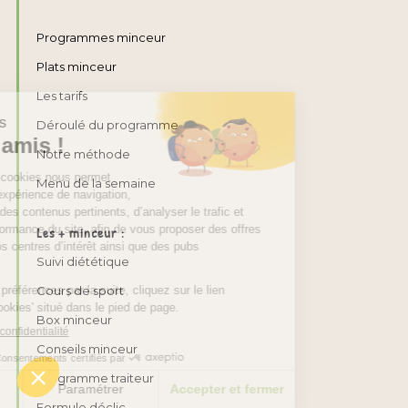
Programmes minceur
Plats minceur
Les tarifs
Déroulé du programme
Notre méthode
Menu de la semaine
Les + minceur :
Suivi diététique
Cours de sport
Box minceur
Conseils minceur
Programme traiteur
Formule déclic