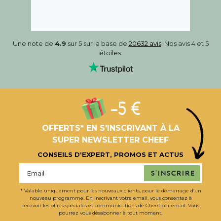
Une note de
4.9
sur 5 sur la base de
20632 avis
. Nos avis 4 et 5
étoiles.
-5 €
OFFERTS* EN S'INSCRIVANT À LA
SUPER NEWSLETTER CHEEF
CONSEILS D'EXPERT, PROMOS ET ACTUS
S'inscrire
* Valable uniquement pour les nouveaux clients, pour le démarrage d’un
nouveau programme. En inscrivant votre email, vous consentez à
recevoir les offres spéciales et communications de Cheef par email. Vous
pourrez vous désabonner à tout moment.