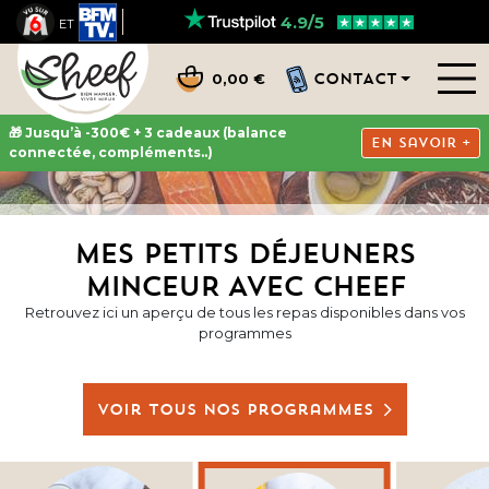
4.9/5
ET
CONTACT
0,00 €
🎁 Jusqu’à -300€ + 3 cadeaux (balance
En savoir +
connectée, compléments..)
MES PETITS DÉJEUNERS
MINCEUR AVEC CHEEF
Retrouvez ici un aperçu de tous les repas disponibles dans vos
programmes
Voir tous nos programmes