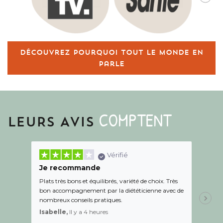
Découvrez pourquoi tout le monde en
parle
COMPTENT
LEURS AVIS
Vérifié
Je recommande
Une c
Plats très bons et équilibrés, variété de choix. Très
Le suiv
bon accompagnement par la diététicienne avec de
de l éc
nombreux conseils pratiques.
aidé Le
recom
Isabelle,
Il y a 4 heures
Sandr