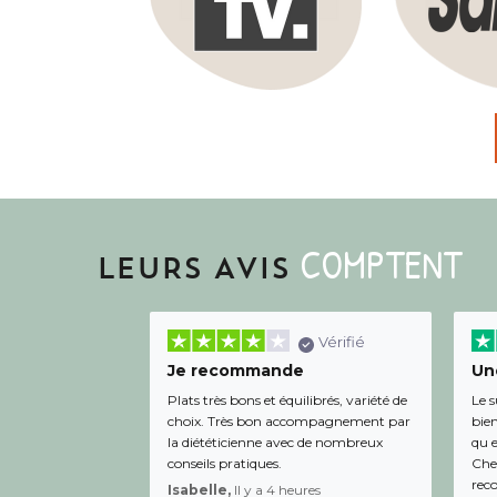
COMPTENT
LEURS AVIS
Vérifié
Je recommande
Une
Plats très bons et équilibrés, variété de
Le s
choix. Très bon accompagnement par
bien
la diététicienne avec de nombreux
qu e
conseils pratiques.
Chee
rec
Isabelle,
Il y a 4 heures