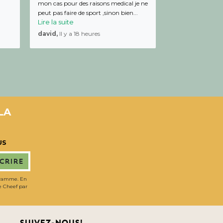
mon cas pour des raisons medical je ne
peut pas faire de sport ,sinon bien...
Lire la suite
david,
Il y a 18 heures
LA
US
scrire
gramme. En
de Cheef par
Suivez-nous!