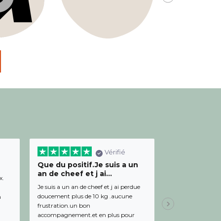
Vérifié
Que du positif.Je suis a un
Bon relation
an de cheef et j ai...
diététicienn
x.
Je suis a un an de cheef et j ai perdue
Bon relationnel av
doucement plus de 10 kg .aucune
de bon conseil et 
m
frustration.un bon
Julien,
Il y a 19 
accompagnement.et en plus pour