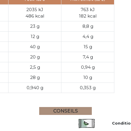
2035 kJ
763 kJ
486 kcal
182 kcal
23 g
8,8 g
12 g
4,4 g
40 g
15 g
20 g
7,4 g
2,5 g
0,94 g
28 g
10 g
0,940 g
0,353 g
CONSEILS
Conditi