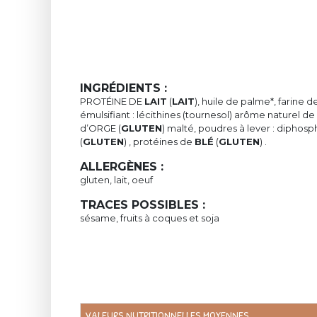
INGRÉDIENTS :
PROTÉINE DE
LAIT
(
LAIT
), huile de palme*, farine d
émulsifiant : lécithines (tournesol) arôme naturel de 
d’ORGE (
GLUTEN
) malté, poudres à lever : diphos
(
GLUTEN
) , protéines de
BLÉ
(
GLUTEN
) .
ALLERGÈNES :
gluten, lait, oeuf
TRACES POSSIBLES :
sésame, fruits à coques et soja
VALEURS NUTRITIONNELLES MOYENNES