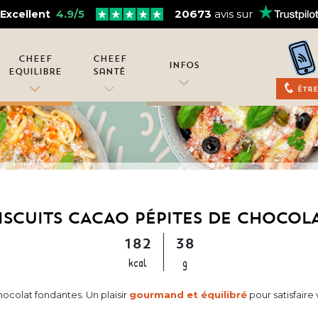
4.9/5
20673
avis sur
Excellent
Cheef
Cheef
Infos
Equilibre
Santé
Être
ISCUITS CACAO PÉPITES DE CHOCOL
182
38
kcal
g
ocolat fondantes. Un plaisir
gourmand et équilibré
pour satisfaire