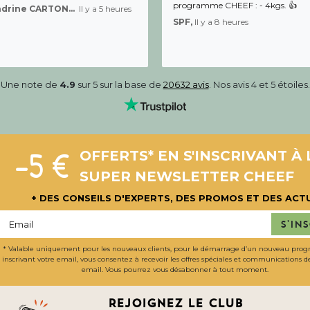
programme CHEEF : - 4kgs. 👍
Sandrine CARTON-BRACQ,
Il y a 5 heures
SPF,
Il y a 8 heures
Une note de
4.9
sur 5 sur la base de
20632 avis
. Nos avis 4 et 5 étoiles.
-5 €
OFFERTS* EN S'INSCRIVANT À 
SUPER NEWSLETTER CHEEF
+ DES CONSEILS D'EXPERTS, DES PROMOS ET DES ACT
S'in
* Valable uniquement pour les nouveaux clients, pour le démarrage d’un nouveau pro
inscrivant votre email, vous consentez à recevoir les offres spéciales et communications 
email. Vous pourrez vous désabonner à tout moment.
Rejoignez le club