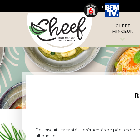
ET
Cheef
Minceur
B
Des biscuits cacaotés agrémentés de pépites de ch
silhouette !