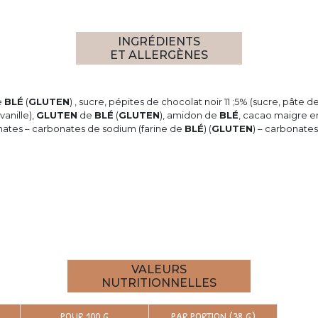
INGRÉDIENTS
ET ALLERGÈNES
e
BLÉ
(
GLUTEN
) , sucre, pépites de chocolat noir 11 ;5% (sucre, pât
vanille),
GLUTEN
de
BLÉ
(
GLUTEN
), amidon de
BLÉ
, cacao maigre e
phates – carbonates de sodium (farine de
BLÉ
) (
GLUTEN
) – carbonate
VALEURS
NUTRITIONNELLES
POUR 100 G
PAR PORTION (38 G)