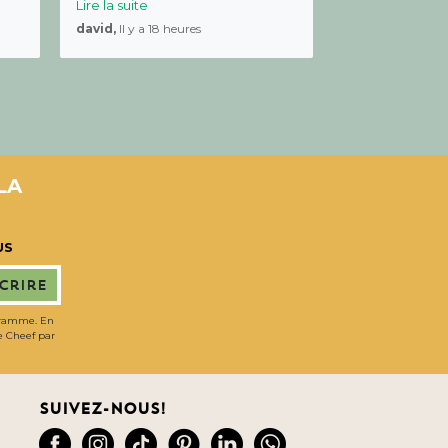
Lire la suite
david,
Il y a 18 heures
LA
US
scrire
gramme. En
de Cheef par
Suivez-nous!