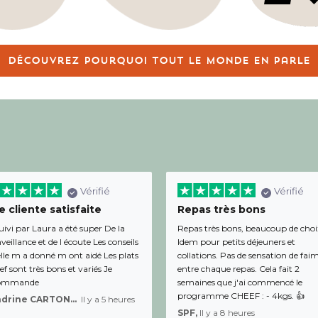
Découvrez pourquoi tout le monde en parle
Vérifié
Vérifié
 cliente satisfaite
Repas très bons
uivi par Laura a été super De la
Repas très bons, beaucoup de choi
veillance et de l écoute Les conseils
Idem pour petits déjeuners et
lle m a donné m ont aidé Les plats
collations. Pas de sensation de fai
f sont très bons et variés Je
entre chaque repas. Cela fait 2
ommande
semaines que j'ai commencé le
programme CHEEF : - 4kgs. 👍
Sandrine CARTON-BRACQ,
Il y a 5 heures
SPF,
Il y a 8 heures