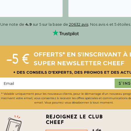
Une note de
4.9
sur 5 sur la base de
20632 avis
. Nos avis 4 et 5 étoiles.
-5 €
OFFERTS* EN S'INSCRIVANT À 
SUPER NEWSLETTER CHEEF
+ DES CONSEILS D'EXPERTS, DES PROMOS ET DES ACT
S'in
* Valable uniquement pour les nouveaux clients, pour le démarrage d’un nouveau pro
inscrivant votre email, vous consentez à recevoir les offres spéciales et communications 
email. Vous pourrez vous désabonner à tout moment.
Rejoignez le club
cheef
+ de