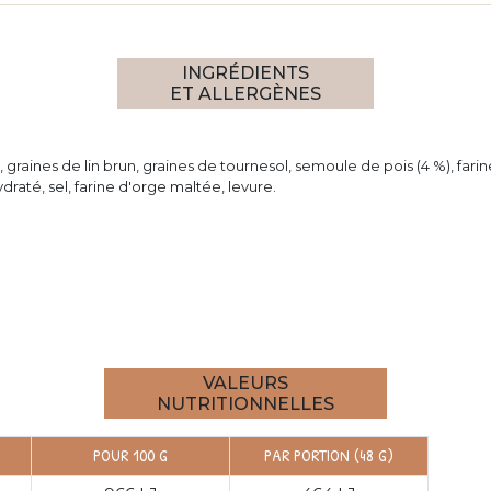
INGRÉDIENTS
ET ALLERGÈNES
, graines de lin brun, graines de tournesol, semoule de pois (4 %), far
draté, sel, farine d'orge maltée, levure.
VALEURS
NUTRITIONNELLES
POUR 100 G
PAR PORTION (48 G)