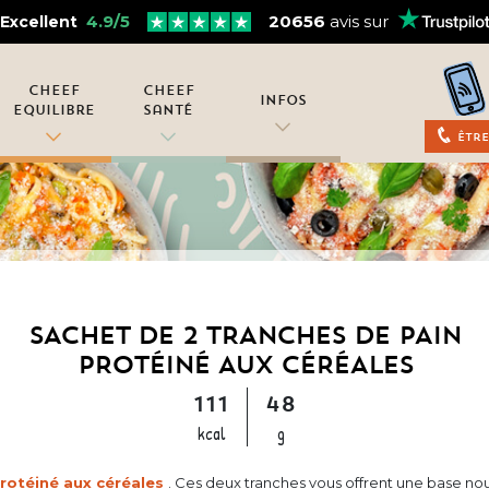
4.9/5
20656
avis sur
Excellent
Cheef
Cheef
Infos
Equilibre
Santé
Être
SACHET DE 2 TRANCHES DE PAIN
PROTÉINÉ AUX CÉRÉALES
111
48
kcal
g
protéiné aux céréales
. Ces deux tranches vous offrent une base nou