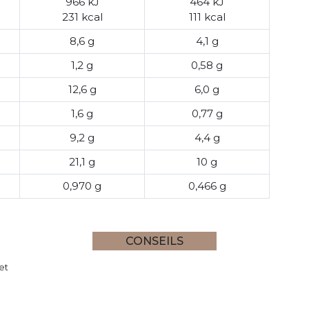
966 kJ
464 kJ
231 kcal
111 kcal
8,6 g
4,1 g
1,2 g
0,58 g
12,6 g
6,0 g
1,6 g
0,77 g
9,2 g
4,4 g
21,1 g
10 g
0,970 g
0,466 g
CONSEILS
et