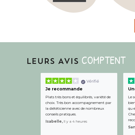
COMPTENT
LEURS AVIS
Vérifié
Je recommande
Une
Plats très bons et équilibrés, variété de
Le s
choix. Très bon accompagnement par
bien
la diététicienne avec de nombreux
qu e
conseils pratiques.
Chee
rec
Isabelle,
Il y a 4 heures