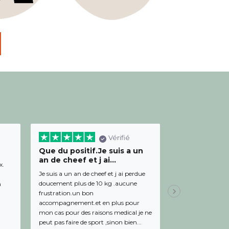
Vérifié
Que du positif.Je suis a un
Bon relation
an de cheef et j ai...
diététicienn
x.
Je suis a un an de cheef et j ai perdue
Bon relationnel av
doucement plus de 10 kg .aucune
de bon conseil et 
m
frustration.un bon
Julien,
Il y a 19 
accompagnement.et en plus pour
mon cas pour des raisons medical je ne
peut pas faire de sport ,sinon bien...