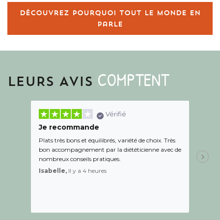
Découvrez pourquoi tout le monde en
parle
COMPTENT
LEURS AVIS
Vérifié
Je recommande
Une c
Plats très bons et équilibrés, variété de choix. Très
Le suiv
bon accompagnement par la diététicienne avec de
de l éc
nombreux conseils pratiques.
aidé Le
recom
Isabelle,
Il y a 4 heures
Sandr