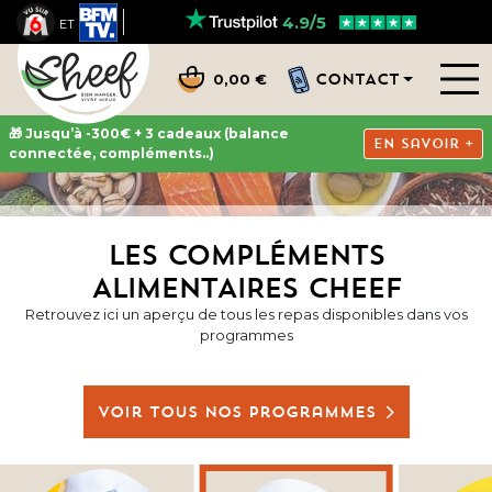
4.9/5
ET
CONTACT
0,00 €
🎁 Jusqu’à -300€ + 3 cadeaux (balance
En savoir +
connectée, compléments..)
LES COMPLÉMENTS
ALIMENTAIRES CHEEF
Retrouvez ici un aperçu de tous les repas disponibles dans vos
programmes
Voir tous nos programmes