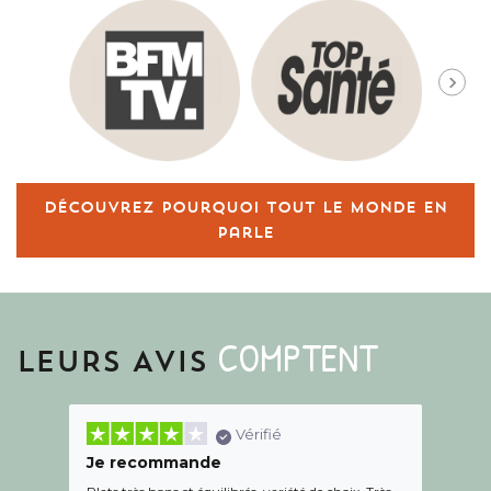
Découvrez pourquoi tout le monde en
parle
COMPTENT
LEURS AVIS
Vérifié
Je recommande
Une c