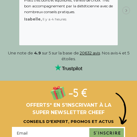
Plats très bons et équilibrés, variété de choix. Très
Le suiv
bon accompagnement par la diététicienne avec de
de l éc
nombreux conseils pratiques.
aidé Le
recom
Isabelle,
Il y a 4 heures
Sandr
Une note de
4.9
sur 5 sur la base de
20632 avis
. Nos avis 4 et 5
étoiles.
-5 €
OFFERTS* EN S'INSCRIVANT À LA
SUPER NEWSLETTER CHEEF
CONSEILS D'EXPERT, PROMOS ET ACTUS
S'inscrire