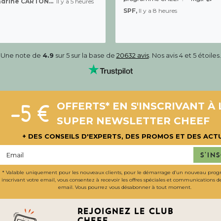
Sandrine CARTON-BRACQ,
Il y a 5 heures
SPF,
Il y a 8 heures
Une note de
4.9
sur 5 sur la base de
20632 avis
. Nos avis 4 et 5 étoiles.
-5 €
OFFERTS* EN S'INSCRIVANT À 
SUPER NEWSLETTER CHEEF
+ DES CONSEILS D'EXPERTS, DES PROMOS ET DES ACT
S'in
* Valable uniquement pour les nouveaux clients, pour le démarrage d’un nouveau pro
inscrivant votre email, vous consentez à recevoir les offres spéciales et communications 
email. Vous pourrez vous désabonner à tout moment.
Rejoignez le club
cheef