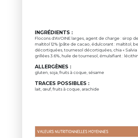
INGRÉDIENTS :
Flocons d'AVOINE larges, agent de charge : sirop d
maltitol 12% (pâte de cacao, édulcorant : maltitol, b
décortiquées, tournesol décortiquées, chia « Salvia
grillées 3.6%, huile de tournesol, émulsifiant : lécith
ALLERGÈNES :
gluten, soja, fruits à coque, sésame
TRACES POSSIBLES :
lait, œuf, fruits à coque, arachide
VALEURS NUTRITIONNELLES MOYENNES