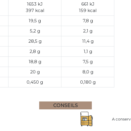
1653 kJ
661 kJ
397 kcal
159 kcal
19,5 g
7,8 g
5,2 g
2,1 g
28,5 g
11,4 g
2,8 g
1,1 g
18,8 g
7,5 g
20 g
8,0 g
0,450 g
0,180 g
CONSEILS
A conserve