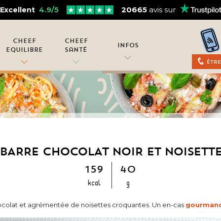
4.9/5
20665
avis sur
Excellent
Cheef
Cheef
Infos
Equilibre
Santé
Être
BARRE CHOCOLAT NOIR ET NOISETT
159
40
kcal
g
colat et agrémentée de noisettes croquantes. Un en-cas
gourman