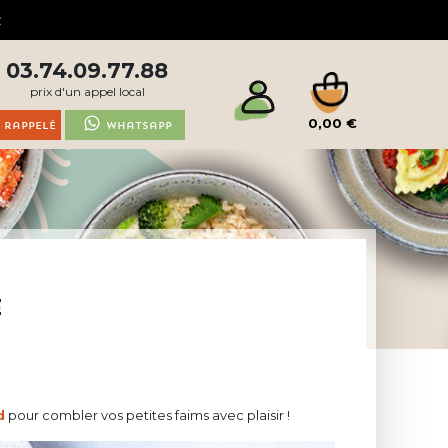
03.74.09.77.88
prix d'un appel local
0,00 €
 rappelé
Whatsapp
E
d
pour combler vos petites faims avec plaisir !