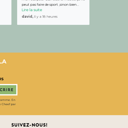
peut pas faire de sport ,sinon bien...
Lire la suite
david,
Il y a 18 heures
LA
US
scrire
gramme. En
de Cheef par
Suivez-nous!