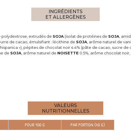
INGRÉDIENTS
ET ALLERGÈNES
e polydextrose, extrudés de
SOJA
(isolat de protéines de
SOJA
, amid
eurre de cacao, émulsifiant : lécithine de
SOJA
, arôme naturel de vani
 hispanica »), pépites de chocolat noir 4.4% (pâte de cacao, sucre de
ine de
SOJA
, arôme naturel de
NOISETTE
0.5%, arôme chocolat noir, 
VALEURS
NUTRITIONNELLES
POUR 100 G
PAR PORTION (40 G)