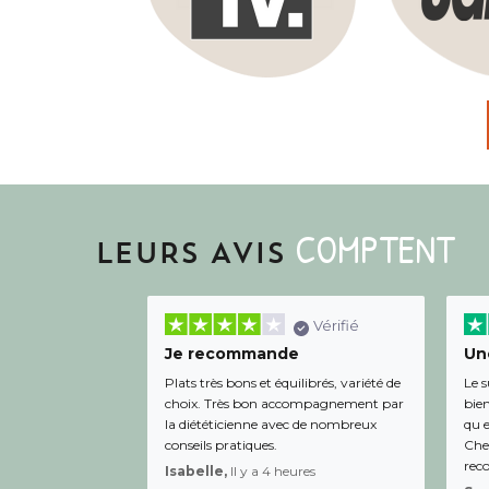
COMPTENT
LEURS AVIS
Vérifié
Je recommande
Une
Plats très bons et équilibrés, variété de
Le s
choix. Très bon accompagnement par
bien
la diététicienne avec de nombreux
qu e
conseils pratiques.
Chee
rec
Isabelle,
Il y a 4 heures