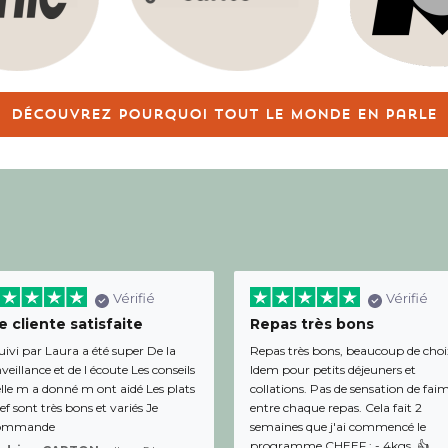
Découvrez pourquoi tout le monde en parle
Vérifié
Vérifié
 cliente satisfaite
Repas très bons
uivi par Laura a été super De la
Repas très bons, beaucoup de choi
veillance et de l écoute Les conseils
Idem pour petits déjeuners et
lle m a donné m ont aidé Les plats
collations. Pas de sensation de fai
f sont très bons et variés Je
entre chaque repas. Cela fait 2
ommande
semaines que j'ai commencé le
programme CHEEF : - 4kgs. 👍