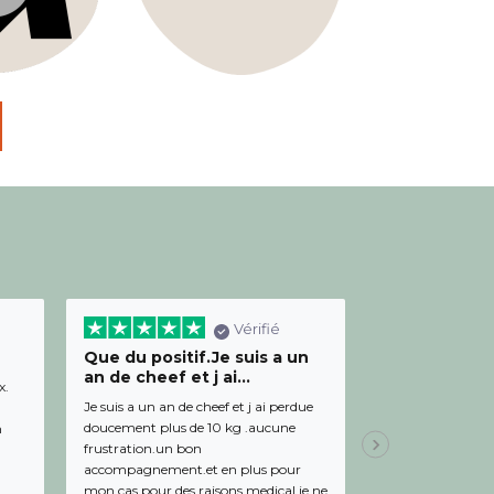
Vérifié
Que du positif.Je suis a un
Bon relation
an de cheef et j ai...
diététicienn
x.
Je suis a un an de cheef et j ai perdue
Bon relationnel av
doucement plus de 10 kg .aucune
de bon conseil et 
m
frustration.un bon
Julien,
Il y a 19 
accompagnement.et en plus pour
mon cas pour des raisons medical je ne