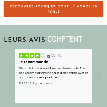
Découvrez pourquoi tout le monde en
parle
COMPTENT
LEURS AVIS
Vérifié
Je recommande
Une c
Plats très bons et équilibrés, variété de choix. Très
Le suiv
bon accompagnement par la diététicienne avec de
de l éc
nombreux conseils pratiques.
aidé Le
recom
Isabelle,
Il y a 4 heures
Sandr