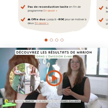
Pas de reconduction tacite
en fin de
L
programme
En savoir +
l
👥 Offre duo :
jusqu’à
-80€
pour se motiver à
U
deux
En savoir +
pl