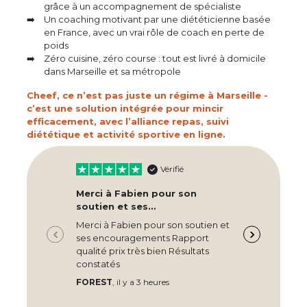
grâce à un accompagnement de spécialiste
Un coaching motivant par une diététicienne basée
en France, avec un vrai rôle de coach en perte de
poids
Zéro cuisine, zéro course : tout est livré à domicile
dans Marseille et sa métropole
Cheef, ce n’est pas juste un régime à Marseille -
c’est une solution intégrée pour mincir
efficacement, avec l’alliance repas, suivi
diététique et activité sportive en ligne.
Vérifié
Merci à Fabien pour son
C
soutien et ses…
Bo
Merci à Fabien pour son soutien et
pl
ses encouragements Rapport
pr
qualité prix très bien Résultats
re
constatés
et
FOREST
, il y a 3 heures
Ro