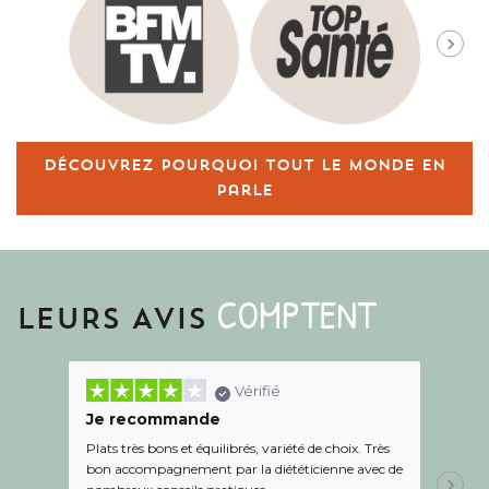
Découvrez pourquoi tout le monde en
parle
COMPTENT
LEURS AVIS
Vérifié
Je recommande
Une c
Plats très bons et équilibrés, variété de choix. Très
Le suiv
bon accompagnement par la diététicienne avec de
de l éc