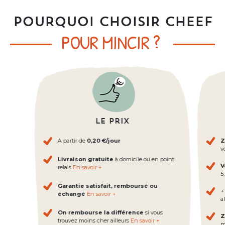
POURQUOI CHOISIR CHEEF
POUR MINCIR ?
Le prix
A partir de
0,20 €/jour
Z
v
Livraison gratuite
à domicile ou en point
V
relais
En savoir +
5
Garantie satisfait, remboursé ou
+
échangé
En savoir +
al
On rembourse la différence
si vous
Z
trouvez moins cher ailleurs
En savoir +
m