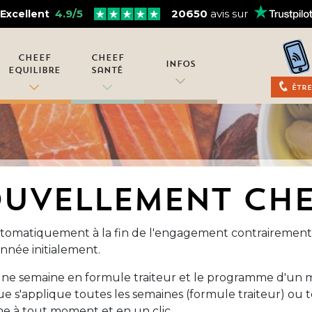
4.9/5
20650
avis sur
Excellent
Cheef
Cheef
Infos
Equilibre
Santé
Être
OUVELLEMENT CHE
omatiquement à la fin de l'engagement contrairement à
nnée initialement.
une semaine en formule traiteur et le programme d'un m
'applique toutes les semaines (formule traiteur) ou to
 à tout moment et en un clic.