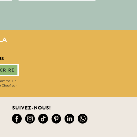
LA
US
scrire
gramme. En
de Cheef par
Suivez-nous!