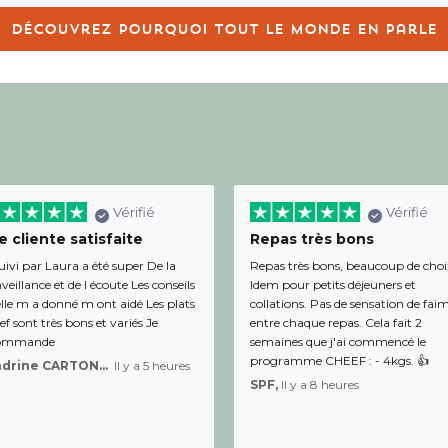
Découvrez pourquoi tout le monde en parle
Vérifié
Vérifié
 cliente satisfaite
Repas très bons
uivi par Laura a été super De la
Repas très bons, beaucoup de choi
veillance et de l écoute Les conseils
Idem pour petits déjeuners et
lle m a donné m ont aidé Les plats
collations. Pas de sensation de fai
f sont très bons et variés Je
entre chaque repas. Cela fait 2
ommande
semaines que j'ai commencé le
programme CHEEF : - 4kgs. 👍
Sandrine CARTON-BRACQ,
Il y a 5 heures
SPF,
Il y a 8 heures