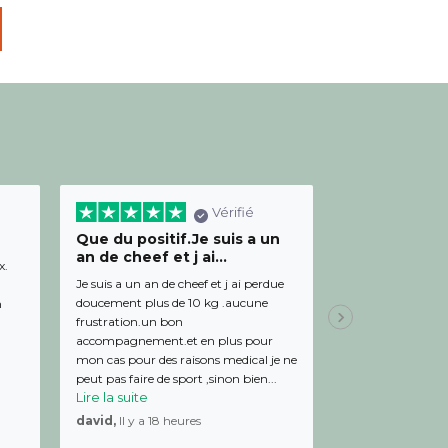
Vérifié
Que du positif.Je suis a un
Bon relation
an de cheef et j ai...
diététicienn
x.
Je suis a un an de cheef et j ai perdue
Bon relationnel av
doucement plus de 10 kg .aucune
de bon conseil et 
m
frustration.un bon
Julien,
Il y a 19 
accompagnement.et en plus pour
mon cas pour des raisons medical je ne
peut pas faire de sport ,sinon bien...
Lire la suite
david,
Il y a 18 heures