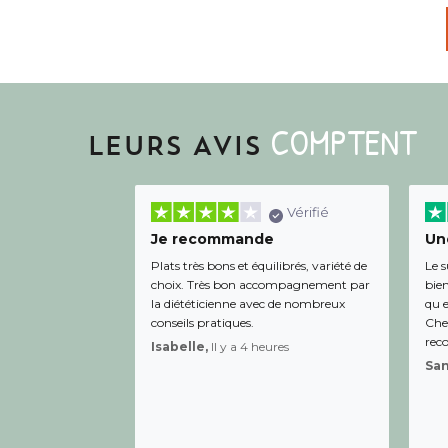
COMPTENT
LEURS AVIS
Vérifié
Je recommande
Une
Plats très bons et équilibrés, variété de
Le s
choix. Très bon accompagnement par
bien
la diététicienne avec de nombreux
qu e
conseils pratiques.
Chee
rec
Isabelle,
Il y a 4 heures