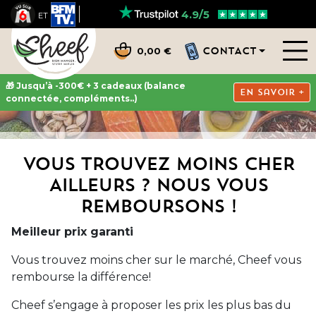
4.9/5
ET
CONTACT
0,00 €
🎁 Jusqu’à -300€ + 3 cadeaux (balance
En savoir +
connectée, compléments..)
VOUS TROUVEZ MOINS CHER
AILLEURS ? NOUS VOUS
REMBOURSONS !
Meilleur prix garanti
Vous trouvez moins cher sur le marché, Cheef vous
rembourse la différence!
Cheef s’engage à proposer les prix les plus bas du