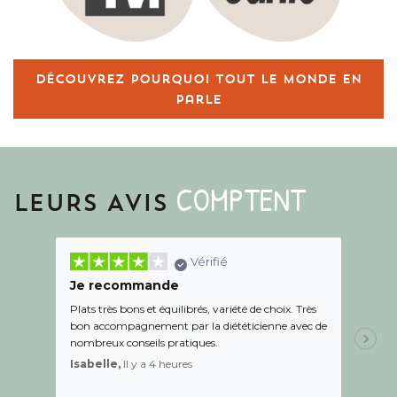
Découvrez pourquoi tout le monde en
parle
COMPTENT
LEURS AVIS
Vérifié
Je recommande
Une c
Plats très bons et équilibrés, variété de choix. Très
Le suiv
bon accompagnement par la diététicienne avec de
de l éc
nombreux conseils pratiques.
aidé Le
recom
Isabelle,
Il y a 4 heures
Sandr