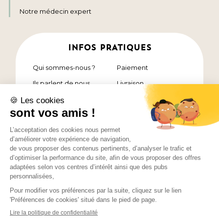
Notre médecin expert
INFOS PRATIQUES
Qui sommes-nous ?
Paiement
Ils parlent de nous
Livraison
Nos chefs étoilés
Contact
FAQ
Pack découverte
Qualité des plats
Notre cuisine
Résultats et
témoignages
Mentions légales et confidentialité
Conditions générales de vente