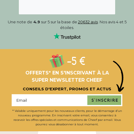
Une note de
4.9
sur 5 sur la base de
20632 avis
. Nos avis 4 et 5
étoiles.
-5 €
OFFERTS* EN S'INSCRIVANT À LA
SUPER NEWSLETTER CHEEF
CONSEILS D'EXPERT, PROMOS ET ACTUS
S'inscrire
* Valable uniquement pour les nouveaux clients, pour le démarrage d’un
nouveau programme. En inscrivant votre email, vous consentez à
recevoir les offres spéciales et communications de Cheef par email. Vous
pourrez vous désabonner à tout moment.