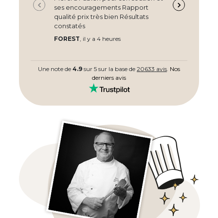
ses encouragements Rapport
pr
qualité prix très bien Résultats
re
constatés
et
FOREST
, il y a 4 heures
Ro
Une note de
4.9
sur 5 sur la base de
20633 avis
.
Nos
derniers avis