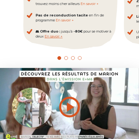
Z
trouvez moins cher ailleurs
En savoir +
m
Pas de reconduction tacite
en fin de
L
programme
En savoir +
l
👥 Offre duo :
jusqu’à
-80€
pour se motiver à
U
deux
En savoir +
pl