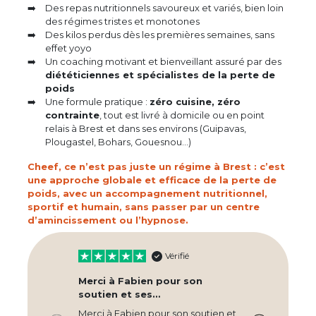
Des repas nutritionnels savoureux et variés, bien loin
des régimes tristes et monotones
Des kilos perdus dès les premières semaines, sans
effet yoyo
Un coaching motivant et bienveillant assuré par des
diététiciennes et spécialistes de la perte de
poids
Une formule pratique :
zéro cuisine, zéro
contrainte
, tout est livré à domicile ou en point
relais à Brest et dans ses environs (Guipavas,
Plougastel, Bohars, Gouesnou…)
Cheef, ce n’est pas juste un régime à Brest : c’est
une approche globale et efficace de la perte de
poids, avec un accompagnement nutritionnel,
sportif et humain, sans passer par un centre
d’amincissement ou l’hypnose.
Vérifié
Merci à Fabien pour son
C
soutien et ses…
Bo
Merci à Fabien pour son soutien et
pl