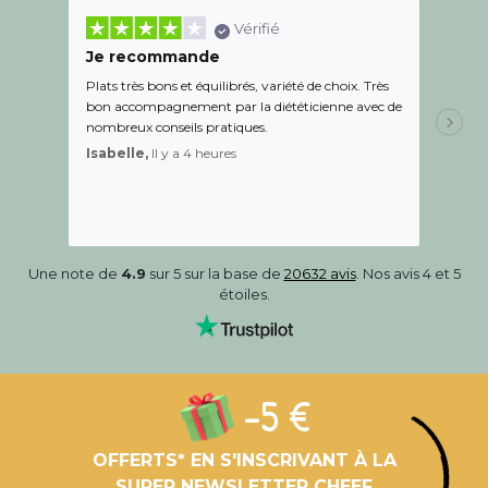
Vérifié
Je recommande
Une c
Plats très bons et équilibrés, variété de choix. Très
Le suiv
bon accompagnement par la diététicienne avec de
de l éc
nombreux conseils pratiques.
aidé Le
recom
Isabelle,
Il y a 4 heures
Sandr
Une note de
4.9
sur 5 sur la base de
20632 avis
. Nos avis 4 et 5
étoiles.
-5 €
OFFERTS* EN S'INSCRIVANT À LA
SUPER NEWSLETTER CHEEF