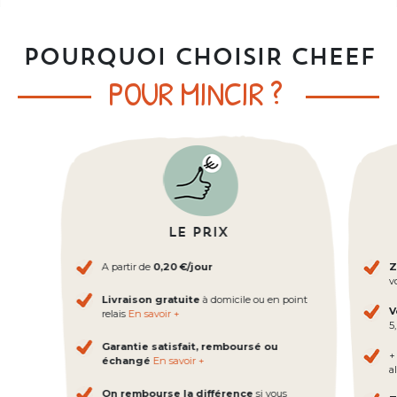
POURQUOI CHOISIR CHEEF
POUR MINCIR ?
Le prix
A partir de
0,20 €/jour
Z
v
Livraison gratuite
à domicile ou en point
V
relais
En savoir +
5
Garantie satisfait, remboursé ou
+
échangé
En savoir +
al
On rembourse la différence
si vous