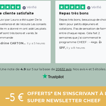
Vérifié
Vérifié
 cliente satisfaite
Repas très bons
uivi par Laura a été super De la
Repas très bons, beaucoup de choi
veillance et de l écoute Les conseils
Idem pour petits déjeuners et
lle m a donné m ont aidé Les plats
collations. Pas de sensation de fai
f sont très bons et variés Je
entre chaque repas. Cela fait 2
ommande
semaines que j'ai commencé le
programme CHEEF : - 4kgs. 👍
Sandrine CARTON-BRACQ,
Il y a 5 heures
SPF,
Il y a 8 heures
Une note de
4.9
sur 5 sur la base de
20632 avis
. Nos avis 4 et 5 étoiles.
-5 €
OFFERTS* EN S'INSCRIVANT À 
SUPER NEWSLETTER CHEEF