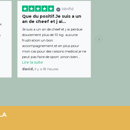
Vérifié
Que du positif.Je suis a un
Bon relation
an de cheef et j ai...
diététicienn
x.
Je suis a un an de cheef et j ai perdue
Bon relationnel av
doucement plus de 10 kg .aucune
de bon conseil et 
m
frustration.un bon
Julien,
Il y a 19 
accompagnement.et en plus pour
mon cas pour des raisons medical je ne
peut pas faire de sport ,sinon bien...
Lire la suite
david,
Il y a 18 heures
LA