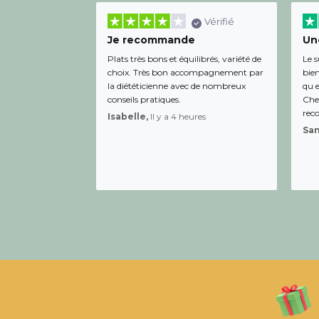
Vérifié
Je recommande
Une
Plats très bons et équilibrés, variété de
Le s
choix. Très bon accompagnement par
bien
la diététicienne avec de nombreux
qu e
conseils pratiques.
Chee
rec
Isabelle,
Il y a 4 heures