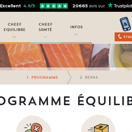
4.9/5
20665
avis sur
Excellent
Cheef
Cheef
Infos
Equilibre
Santé
Être
PROGRAMME
REPAS
OGRAMME ÉQUILIBR