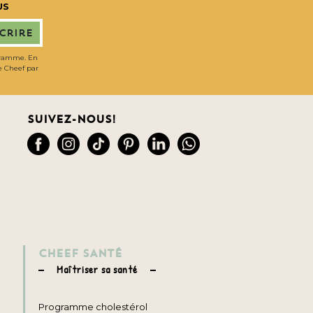
US
scrire
gramme. En
de Cheef par
Suivez-nous!
CHEEF SANTÉ
Maîtriser sa santé
Programme cholestérol