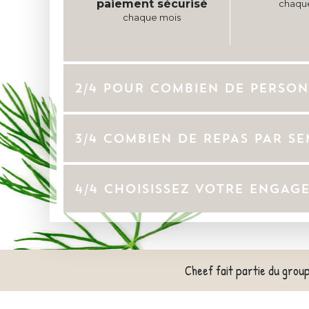
paiement sécurisé
chaqu
chaque mois
2/4 POUR COMBIEN DE PERSON
3/4 COMBIEN DE REPAS PAR S
4/4 CHOISISSEZ VOTRE ENGAG
Cheef fait partie du grou