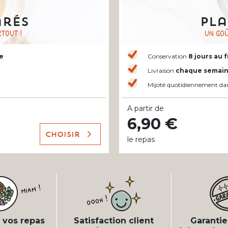
arés
Pla
TOUT !
UN GOÛ
e
Conservation
8 jours au f
Livraison
chaque semai
Mijoté quotidiennement da
A partir de
6,90 €
Choisir
le repas
 vos repas
Satisfaction client
Garantie 