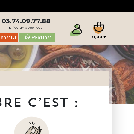
03.74.09.77.88
prix d'un appel local
0,00 €
 rappelé
Whatsapp
E C’EST :