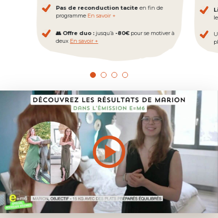
Pas de reconduction tacite
en fin de
L
programme
En savoir +
l
👥 Offre duo :
jusqu’à
-80€
pour se motiver à
U
deux
En savoir +
pl