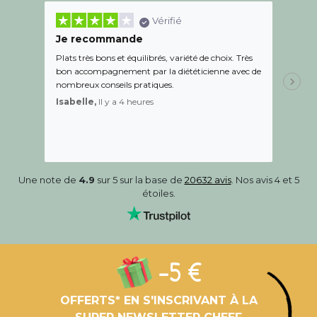
Vérifié
Je recommande
Une c
Plats très bons et équilibrés, variété de choix. Très
Le suiv
bon accompagnement par la diététicienne avec de
de l éc
nombreux conseils pratiques.
aidé Le
recom
Isabelle,
Il y a 4 heures
Sandr
Une note de
4.9
sur 5 sur la base de
20632 avis
. Nos avis 4 et 5
étoiles.
-5 €
OFFERTS* EN S'INSCRIVANT À LA