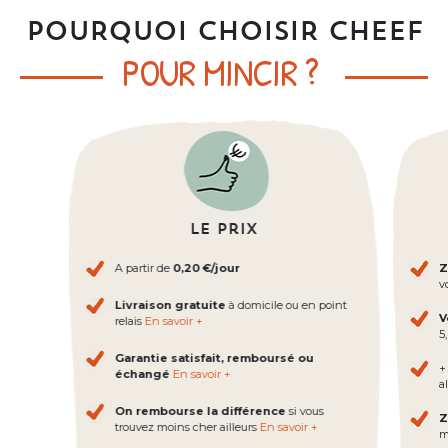
POURQUOI CHOISIR CHEEF
POUR MINCIR ?
Le prix
A partir de
0,20 €/jour
Z
v
Livraison gratuite
à domicile ou en point
V
relais
En savoir +
5
Garantie satisfait, remboursé ou
+
échangé
En savoir +
al
On rembourse la différence
si vous
Z
trouvez moins cher ailleurs
En savoir +
m