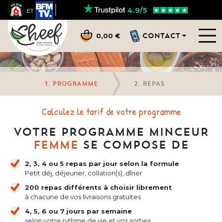
4.9/5
ET
CONTACT
0,00 €
PROGRAMME
REPAS
calculez le tarif de votre programme
VOTRE PROGRAMME MINCEUR
FEMME
SE COMPOSE DE
2, 3, 4 ou 5 repas par jour selon la formule
Petit déj, déjeuner, collation(s), dîner
200 repas différents à choisir librement
à chacune de vos livraisons gratuites
4, 5, 6 ou 7 jours par semaine
selon votre rythme de vie et vos sorties