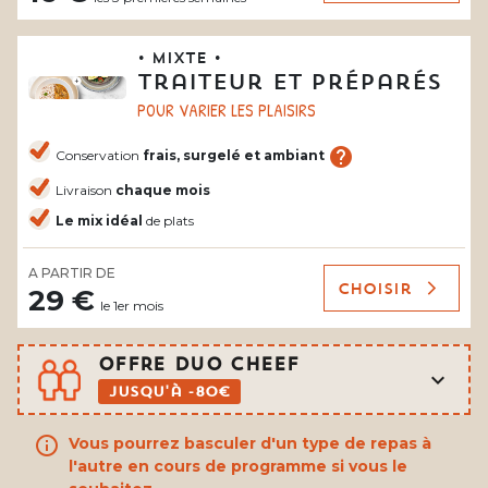
• Mixte •
Traiteur et préparés
POUR VARIER LES PLAISIRS
help
Conservation
frais, surgelé et ambiant
Livraison
chaque mois
Le mix idéal
de plats
A PARTIR DE
Choisir
29 €
le 1er mois
OFFRE DUO CHEEF
expand_more
Jusqu'à -80€
info
Vous pourrez basculer d'un type de repas à
l'autre en cours de programme si vous le