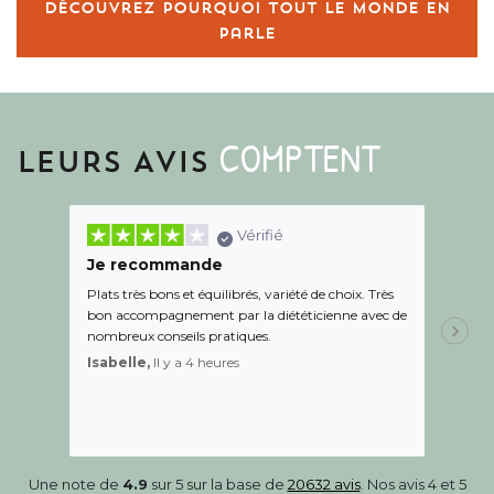
Découvrez pourquoi tout le monde en
parle
COMPTENT
LEURS AVIS
Vérifié
Je recommande
Une c
Plats très bons et équilibrés, variété de choix. Très
Le suiv
bon accompagnement par la diététicienne avec de
de l éc
nombreux conseils pratiques.
aidé Le
recom
Isabelle,
Il y a 4 heures
Sandr
Une note de
4.9
sur 5 sur la base de
20632 avis
. Nos avis 4 et 5