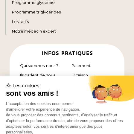
Programme glycémie
Programme triglycérides
Les tarifs
Notre médecin expert
INFOS PRATIQUES
Qui sommes-nous ?
Paiement
Ils parlent de nous
Livraison
Nos chefs étoilés
Contact
FAQ
Pack découverte
Qualité des plats
Notre cuisine
Résultats et
témoignages