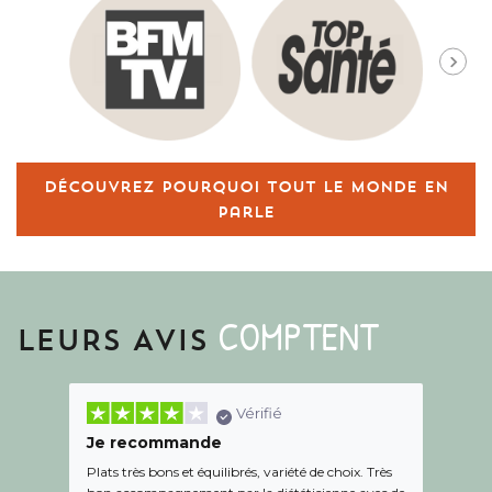
Découvrez pourquoi tout le monde en
parle
COMPTENT
LEURS AVIS
Vérifié
Je recommande
Une c
Plats très bons et équilibrés, variété de choix. Très
Le suiv