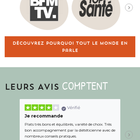
Découvrez pourquoi tout le monde en
parle
COMPTENT
LEURS AVIS
Vérifié
Je recommande
Une c
Plats très bons et équilibrés, variété de choix. Très
Le suiv
bon accompagnement par la diététicienne avec de
de l éc
nombreux conseils pratiques.
aidé Le