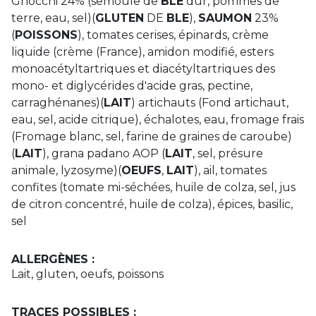
Gnocchi 24% (semoule de
BLÉ
dur, pommes de
terre, eau, sel)(
GLUTEN
DE
BLE
),
SAUMON
23%
(
POISSONS
), tomates cerises, épinards, crème
liquide (crème (France), amidon modifié, esters
monoacétyltartriques et diacétyltartriques des
mono- et diglycérides d'acide gras, pectine,
carraghénanes)(
LAIT
) artichauts (Fond artichaut,
eau, sel, acide citrique), échalotes, eau, fromage frais
(Fromage blanc, sel, farine de graines de caroube)
(
LAIT
), grana padano AOP (
LAIT
, sel, présure
animale, lyzosyme)(
OEUFS
,
LAIT
), ail, tomates
confites (tomate mi-séchées, huile de colza, sel, jus
de citron concentré, huile de colza), épices, basilic,
sel
ALLERGÈNES :
Lait, gluten, oeufs, poissons
TRACES POSSIBLES :