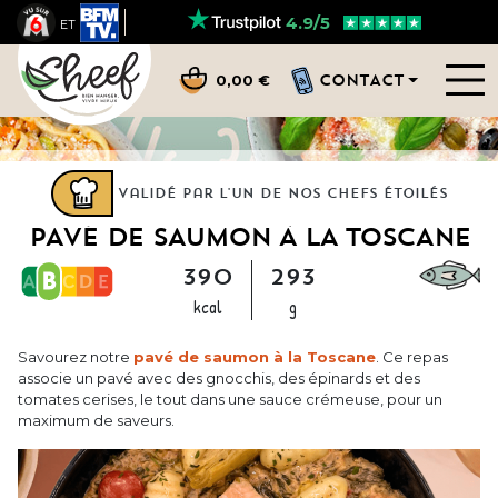
4.9/5
ET
CONTACT
0,00 €
Validé par l'un de nos chefs étoilés
PAVÉ DE SAUMON À LA TOSCANE
390
293
kcal
g
Savourez notre
pavé de saumon à la Toscane
. Ce repas
associe un pavé avec des gnocchis, des épinards et des
tomates cerises, le tout dans une sauce crémeuse, pour un
maximum de saveurs.