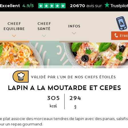
4.9/5
20670
avis sur
Excellent
Cheef
Cheef
Infos
Equilibre
Santé
Être
Validé par l'un de nos chefs étoilés
LAPIN À LA MOUTARDE ET CÈPES
305
294
kcal
g
Ce plat associe des morceaux tendres de lapin avec des panais, salsif
our un repas gourmand.