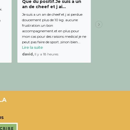
Que du positif.Je suis a un
Bon relation
an de cheef et j ai...
diététicienn
x.
Je suis a un an de cheef et j ai perdue
Bon relationnel av
doucement plus de 10 kg .aucune
de bon conseil et 
m
frustration.un bon
Julien,
Il y a 19 
accompagnement.et en plus pour
mon cas pour des raisons medical je ne
peut pas faire de sport ,sinon bien...
Lire la suite
david,
Il y a 18 heures
LA
US
scrire