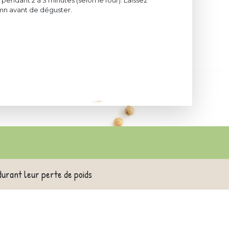
pendant 2 à 3 minutes (selon le four). Laissez
mn avant de déguster.
durant leur perte de poids