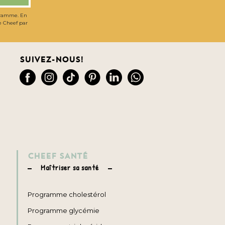
gramme. En
de Cheef par
Suivez-nous!
CHEEF SANTÉ
Maîtriser sa santé
Programme cholestérol
Programme glycémie