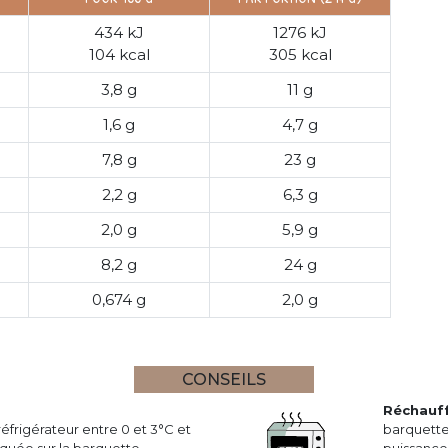
434 kJ
1276 kJ
104 kcal
305 kcal
3,8 g
11 g
1,6 g
4,7 g
7,8 g
23 g
2,2 g
6,3 g
2,0 g
5,9 g
8,2 g
24 g
0,674 g
2,0 g
CONSEILS
Réchauf
réfrigérateur entre 0 et 3°C et
barquette