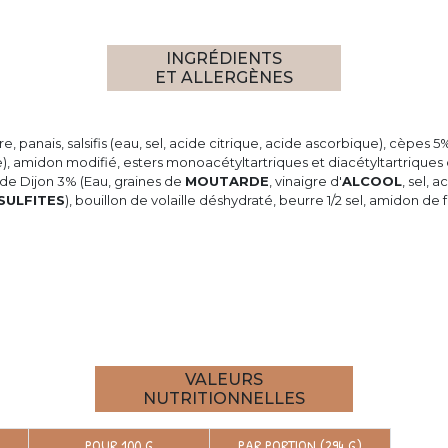
INGRÉDIENTS
ET ALLERGÈNES
anais, salsifis (eau, sel, acide citrique, acide ascorbique), cèpes 5% (
, amidon modifié, esters monoacétyltartriques et diacétyltartriques 
de Dijon 3% (Eau, graines de
MOUTARDE
, vinaigre d'
ALCOOL
, sel, 
SULFITES
), bouillon de volaille déshydraté, beurre 1/2 sel, amidon de 
VALEURS
NUTRITIONNELLES
POUR 100 G
PAR PORTION (294 G)