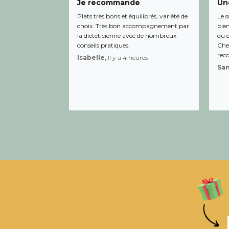
Je recommande
Une
Plats très bons et équilibrés, variété de
Le s
choix. Très bon accompagnement par
bien
la diététicienne avec de nombreux
qu e
conseils pratiques.
Chee
rec
Isabelle,
Il y a 4 heures