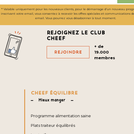
* Valable uniquement pour les nouveaux clients, pour le démarrage d’un nouveau pro
inscrivant votre email, vous consentez à recevoir les offres spéciales et communications 
email. Vous pourrez vous désabonner à tout moment.
Rejoignez le club
cheef
+ de
Rejoindre
19.000
membres
CHEEF ÉQUILIBRE
Mieux manger
Programme alimentation saine
Plats traiteur équilibrés