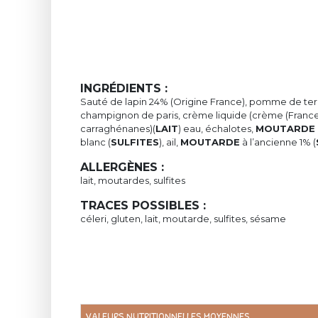
INGRÉDIENTS :
Sauté de lapin 24% (Origine France), pomme de terre, p
champignon de paris, crème liquide (crème (France)
carraghénanes)(
LAIT
) eau, échalotes,
MOUTARDE
blanc (
SULFITES
), ail,
MOUTARDE
à l’ancienne 1% (
ALLERGÈNES :
lait, moutardes, sulfites
TRACES POSSIBLES :
céleri, gluten, lait, moutarde, sulfites, sésame
VALEURS NUTRITIONNELLES MOYENNES