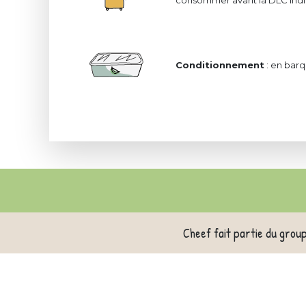
consommer avant la DLC indiq
Conditionnement
: en barq
Cheef fait partie du grou