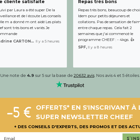
 cliente satisfaite
Repas très bons
uivi par Laura a été super De la
Repas très bons, beaucoup de choi
veillance et de l écoute Les conseils
Idem pour petits déjeuners et
lle m a donné m ont aidé Les plats
collations. Pas de sensation de fai
f sont très bons et variés Je
entre chaque repas. Cela fait 2
ommande
semaines que j'ai commencé le
programme CHEEF : - 4kgs. 👍
Sandrine CARTON-BRACQ,
Il y a 5 heures
SPF,
Il y a 8 heures
Une note de
4.9
sur 5 sur la base de
20632 avis
. Nos avis 4 et 5 étoiles.
-5 €
OFFERTS* EN S'INSCRIVANT À 
SUPER NEWSLETTER CHEEF
+ DES CONSEILS D'EXPERTS, DES PROMOS ET DES ACT
S'in