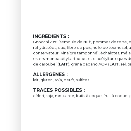
INGRÉDIENTS :
Gnocchi 29% (semoule de
BLÉ
, pommes de terre, ea
réhydratées, eau, fibre de pois, huile de tournesol, 
conservateur : vinaigre tamponné), échalotes, méla
esters monoacétyltartriques et diacétyltartriques d
de caroubel)(
LAIT
), grana padano AOP (
LAIT
, sel,
ALLERGÈNES :
lait, gluten, soja, oeufs, sulfites
TRACES POSSIBLES :
céleri, soja, moutarde, fruits à coque, fruit à coque, gl