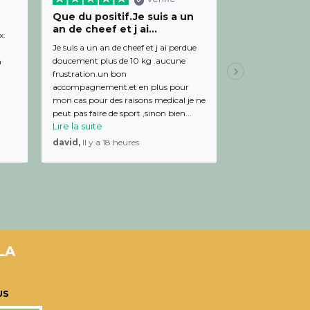
Que du positif.Je suis a un
Bon relation
an de cheef et j ai...
diététicienn
x.
Je suis a un an de cheef et j ai perdue
Bon relationnel av
doucement plus de 10 kg .aucune
de bon conseil et 
m
frustration.un bon
Julien,
Il y a 19 
accompagnement.et en plus pour
mon cas pour des raisons medical je ne
peut pas faire de sport ,sinon bien...
Lire la suite
david,
Il y a 18 heures
LA
US