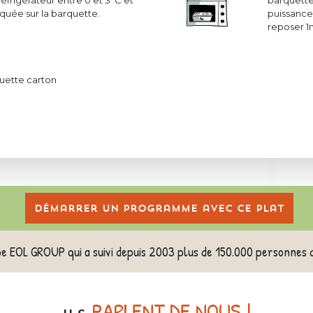
réfrigérateur entre 0 et 3°C et
barquette
uée sur la barquette.
puissance 
reposer 1
uette carton
Démarrer un programme avec ce plat
pe EOL GROUP qui a suivi depuis 2003 plus de 150.000 personnes 
PARLENT DE NOUS !