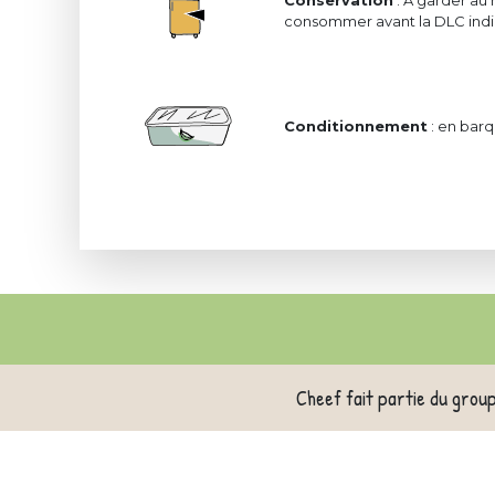
Conservation
: A garder au 
consommer avant la DLC indiq
Conditionnement
: en barq
Cheef fait partie du grou