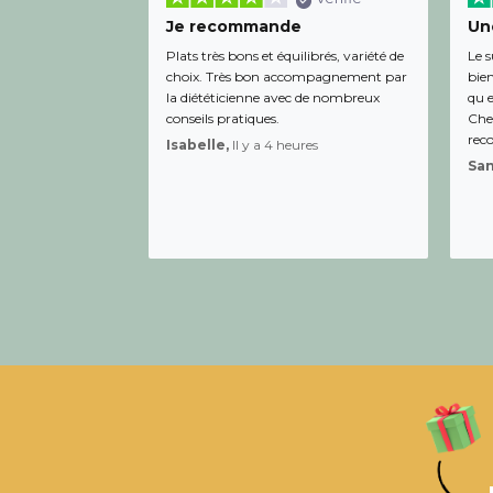
Je recommande
Une
Plats très bons et équilibrés, variété de
Le s
choix. Très bon accompagnement par
bien
la diététicienne avec de nombreux
qu e
conseils pratiques.
Chee
rec
Isabelle,
Il y a 4 heures