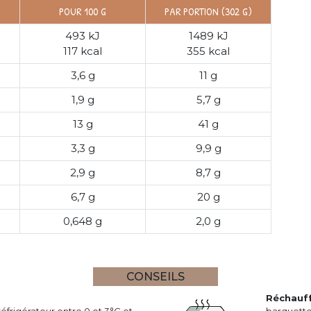
POUR 100 G
PAR PORTION (302 G)
493 kJ
1489 kJ
117 kcal
355 kcal
3,6 g
11 g
1,9 g
5,7 g
13 g
41 g
3,3 g
9,9 g
2,9 g
8,7 g
6,7 g
20 g
0,648 g
2,0 g
CONSEILS
Réchauf