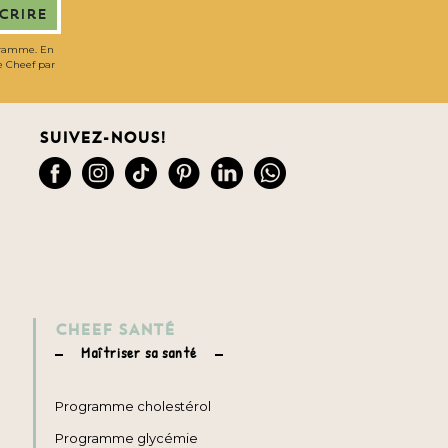
scrire
gramme. En
de Cheef par
Suivez-nous!
CHEEF SANTÉ
Maîtriser sa santé
Programme cholestérol
Programme glycémie