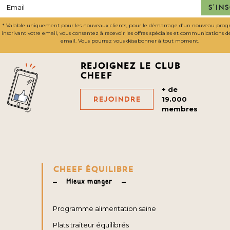
S'in
* Valable uniquement pour les nouveaux clients, pour le démarrage d’un nouveau pro
inscrivant votre email, vous consentez à recevoir les offres spéciales et communications 
email. Vous pourrez vous désabonner à tout moment.
Rejoignez le club
cheef
+ de
Rejoindre
19.000
membres
CHEEF ÉQUILIBRE
Mieux manger
Programme alimentation saine
Plats traiteur équilibrés