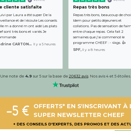
 cliente satisfaite
Repas très bons
uivi par Laura a été super De la
Repas très bons, beaucoup de choi
veillance et de l écoute Les conseils
Idem pour petits déjeuners et
lle m a donné m ont aidé Les plats
collations. Pas de sensation de fai
f sont très bons et variés Je
entre chaque repas. Cela fait 2
ommande
semaines que j'ai commencé le
programme CHEEF : - 4kgs. 👍
Sandrine CARTON-BRACQ,
Il y a 5 heures
SPF,
Il y a 8 heures
Une note de
4.9
sur 5 sur la base de
20632 avis
. Nos avis 4 et 5 étoiles.
-5 €
OFFERTS* EN S'INSCRIVANT À 
SUPER NEWSLETTER CHEEF
+ DES CONSEILS D'EXPERTS, DES PROMOS ET DES ACT