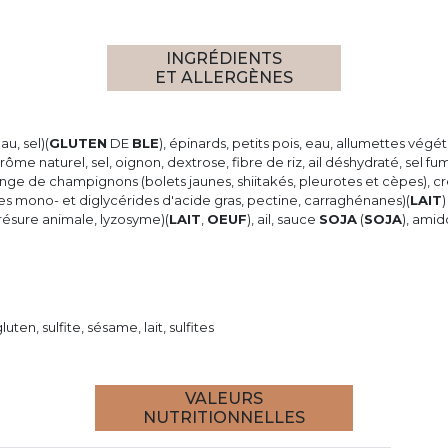
INGRÉDIENTS
ET ALLERGÈNES
u, sel)(
GLUTEN
DE
BLE
), épinards, petits pois, eau, allumettes vég
arôme naturel, sel, oignon, dextrose, fibre de riz, ail déshydraté, sel
nge de champignons (bolets jaunes, shiitakés, pleurotes et cèpes), c
es mono- et diglycérides d'acide gras, pectine, carraghénanes)(
LAIT
 présure animale, lyzosyme)(
LAIT
,
OEUF
), ail, sauce
SOJA
(
SOJA
), amid
uten, sulfite, sésame, lait, sulfites
VALEURS
NUTRITIONNELLES