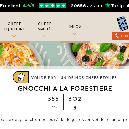
4.9/5
20656
avis sur
Excellent
Cheef
Cheef
Infos
Equilibre
Santé
Être
Validé par l'un de nos chefs étoilés
GNOCCHI À LA FORESTIÈRE
355
302
kcal
g
 associe des gnocchis moelleux à des légumes verts et des champigno