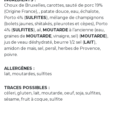
Choux de Bruxelles, carottes, sauté de porc 19%
(Origine France), , patate douce, eau, échalote,
Porto 4% (
SULFITES
), mélange de champignons
(bolets jaunes, shiitakés, pleurotes et cèpes), Porto
4% (
SULFITES
), ail,
MOUTARDE
à l’ancienne (eau,
graines de
MOUTARDE
, vinaigre, sel) (
MOUTARDE
),
jus de veau déshydraté, beurre 1/2 sel (
LAIT
),
amidon de mais, sel, persil, herbes de Provence,
poivre.
ALLERGÈNES :
lait, moutardes, sulfites
TRACES POSSIBLES :
céleri, gluten, lait, moutarde, oeuf, soja, sulfites,
sésame, fruit à coque, sulfite