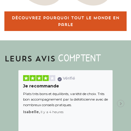
Découvrez pourquoi tout le monde en
parle
COMPTENT
LEURS AVIS
Vérifié
Je recommande
Une c
Plats très bons et équilibrés, variété de choix. Très
Le suiv
bon accompagnement par la diététicienne avec de
de l éc
nombreux conseils pratiques.
aidé Le
recom
Isabelle,
Il y a 4 heures
Sandr