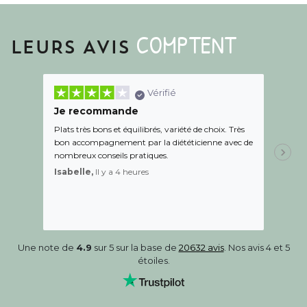
COMPTENT
LEURS AVIS
Vérifié
Je recommande
Une c
Plats très bons et équilibrés, variété de choix. Très
Le suiv
bon accompagnement par la diététicienne avec de
de l éc
nombreux conseils pratiques.
aidé Le
recom
Isabelle,
Il y a 4 heures
Sandr
Une note de
4.9
sur 5 sur la base de
20632 avis
. Nos avis 4 et 5
étoiles.