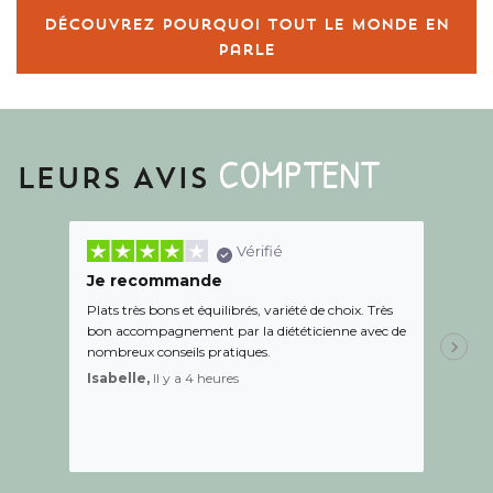
Découvrez pourquoi tout le monde en
parle
COMPTENT
LEURS AVIS
Vérifié
Je recommande
Une c
Plats très bons et équilibrés, variété de choix. Très
Le suiv
bon accompagnement par la diététicienne avec de
de l éc
nombreux conseils pratiques.
aidé Le
recom
Isabelle,
Il y a 4 heures
Sandr