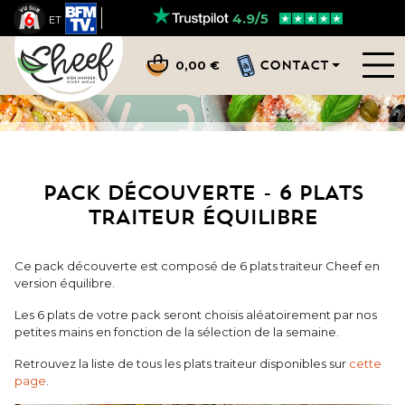
4.9/5
ET
CONTACT
0,00 €
PACK DÉCOUVERTE - 6 PLATS
TRAITEUR ÉQUILIBRE
Ce pack découverte est composé de 6 plats traiteur Cheef en
version équilibre.
Les 6 plats de votre pack seront choisis aléatoirement par nos
petites mains en fonction de la sélection de la semaine.
Retrouvez la liste de tous les plats traiteur disponibles sur
cette
page
.