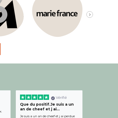
Vérifié
Que du positif.Je suis a un
Bon relation
an de cheef et j ai...
diététicienn
x.
Je suis a un an de cheef et j ai perdue
Bon relationnel av