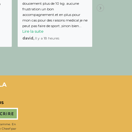
doucement plus de 10 kg .aucune
de bon conseil et 
m
frustration.un bon
Julien,
Il y a 19 
accompagnement.et en plus pour
mon cas pour des raisons medical je ne
peut pas faire de sport ,sinon bien...
Lire la suite
david,
Il y a 18 heures
LA
US
scrire
gramme. En
de Cheef par