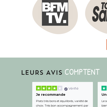
COMPTENT
LEURS AVIS
Vérifié
Je recommande
Une
Plats très bons et équilibrés, variété de
Le s
choix. Très bon accompagnement par
bien