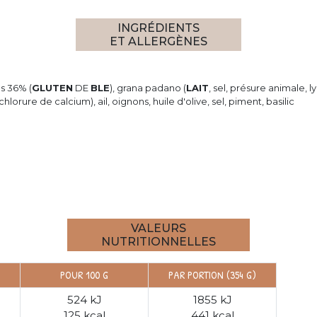
INGRÉDIENTS
ET ALLERGÈNES
s 36% (
GLUTEN
DE
BLE
), grana padano (
LAIT
, sel, présure animale, 
 chlorure de calcium), ail, oignons, huile d'olive, sel, piment, basilic
VALEURS
NUTRITIONNELLES
POUR 100 G
PAR PORTION (354 G)
524 kJ
1855 kJ
125 kcal
441 kcal