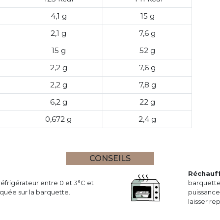
4,1 g
15 g
2,1 g
7,6 g
15 g
52 g
2,2 g
7,6 g
2,2 g
7,8 g
6,2 g
22 g
0,672 g
2,4 g
CONSEILS
Réchauf
réfrigérateur entre 0 et 3°C et
barquette
uée sur la barquette.
puissance 
laisser r