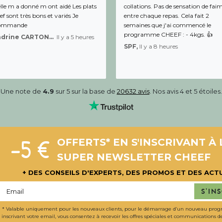
lle m a donné m ont aidé Les plats
collations. Pas de sensation de fai
f sont très bons et variés Je
entre chaque repas. Cela fait 2
ommande
semaines que j'ai commencé le
programme CHEEF : - 4kgs. 👍
Sandrine CARTON-BRACQ,
Il y a 5 heures
SPF,
Il y a 8 heures
Une note de
4.9
sur 5 sur la base de
20632 avis
. Nos avis 4 et 5 étoiles.
-5 €
OFFERTS* EN S'INSCRIVANT À 
SUPER NEWSLETTER CHEEF
+ DES CONSEILS D'EXPERTS, DES PROMOS ET DES ACT
S'in
* Valable uniquement pour les nouveaux clients, pour le démarrage d’un nouveau pro
inscrivant votre email, vous consentez à recevoir les offres spéciales et communications 