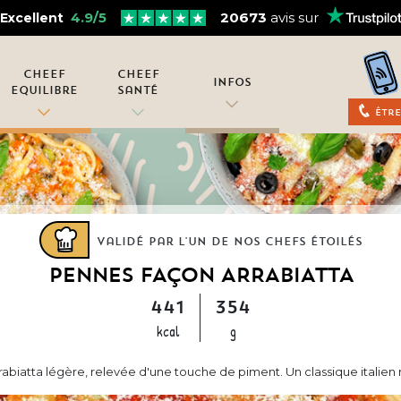
4.9/5
20673
avis sur
Excellent
Cheef
Cheef
Infos
Equilibre
Santé
Être
Validé par l'un de nos chefs étoilés
PENNES FAÇON ARRABIATTA
441
354
kcal
g
tta légère, relevée d'une touche de piment. Un classique italien re