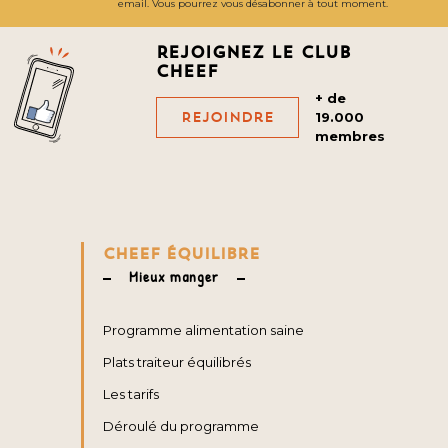
email. Vous pourrez vous désabonner à tout moment.
Rejoignez le club
cheef
+ de
Rejoindre
19.000
membres
CHEEF ÉQUILIBRE
Mieux manger
Programme alimentation saine
Plats traiteur équilibrés
Les tarifs
Déroulé du programme