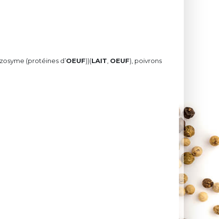
lyzosyme (protéines d’
OEUF
))(
LAIT
,
OEUF
), poivrons