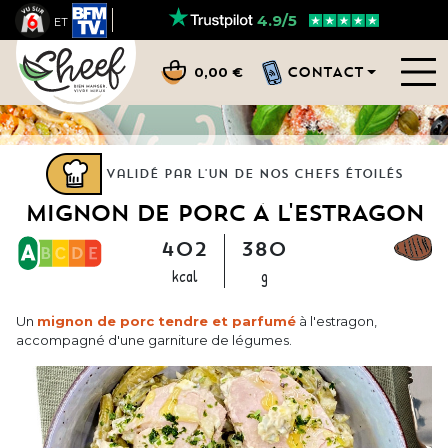
4.9/5
ET
CONTACT
0,00 €
Validé par l'un de nos chefs étoilés
MIGNON DE PORC À L'ESTRAGON
402
380
kcal
g
Un
mignon de porc tendre et parfumé
à l'estragon,
accompagné d'une garniture de légumes.