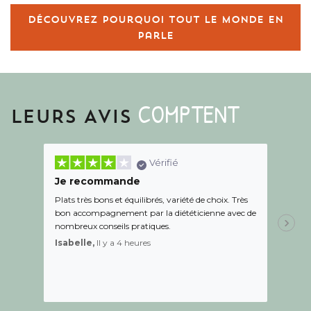
Découvrez pourquoi tout le monde en
parle
COMPTENT
LEURS AVIS
Vérifié
Je recommande
Une c
Plats très bons et équilibrés, variété de choix. Très
Le suiv
bon accompagnement par la diététicienne avec de
de l éc
nombreux conseils pratiques.
aidé Le
recom
Isabelle,
Il y a 4 heures
Sandr