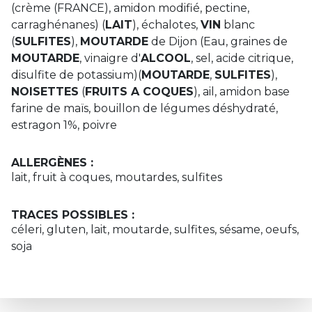
(crème (FRANCE), amidon modifié, pectine,
carraghénanes) (
LAIT
), échalotes,
VIN
blanc
(
SULFITES
),
MOUTARDE
de Dijon (Eau, graines de
MOUTARDE
, vinaigre d'
ALCOOL
, sel, acide citrique,
disulfite de potassium)(
MOUTARDE
,
SULFITES
),
NOISETTES
(
FRUITS A COQUES
), ail, amidon base
farine de maïs, bouillon de légumes déshydraté,
estragon 1%, poivre
ALLERGÈNES :
lait, fruit à coques, moutardes, sulfites
TRACES POSSIBLES :
céleri, gluten, lait, moutarde, sulfites, sésame, oeufs,
soja