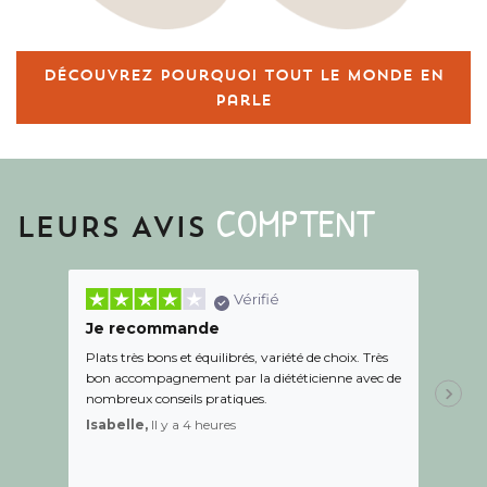
Découvrez pourquoi tout le monde en
parle
COMPTENT
LEURS AVIS
Vérifié
Je recommande
Une c
Plats très bons et équilibrés, variété de choix. Très
Le suiv
bon accompagnement par la diététicienne avec de
de l éc
nombreux conseils pratiques.
aidé Le
recom
Isabelle,
Il y a 4 heures
Sandr