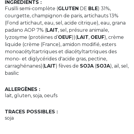
INGRÉDIENTS :
Fusilli semi-complète (
GLUTEN
DE
BLE
) 31%,
courgette, champignon de paris, artichauts 13%
(Fond artichaut, eau, sel, acide citrique), eau, grana
padano AOP 7% (
LAIT
, sel, présure animale,
lyzosyme (protéines d’
OEUF
))(
LAIT
,
OEUF
), crème
liquide (crème (France), amidon modifié, esters
monoacétyltartriques et diacétyltartriques des
mono- et diglycérides d'acide gras, pectine,
carraghénanes)(
LAIT
) fèves de
SOJA
(
SOJA
), ail, sel,
basilic
ALLERGÈNES :
lait, gluten, soja, oeufs
TRACES POSSIBLES :
soja