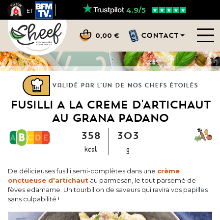
4.9/5
ET
CONTACT
0,00 €
Validé par l'un de nos chefs étoilés
FUSILLI À LA CRÈME D'ARTICHAUT
AU GRANA PADANO
358
303
kcal
g
De délicieuses fusilli semi-complètes dans une
crème
onctueuse d'artichaut
au parmesan, le tout parsemé de
fèves edamame. Un tourbillon de saveurs qui ravira vos papilles
sans culpabilité !