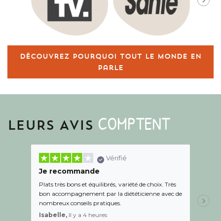
Découvrez pourquoi tout le monde en
parle
COMPTENT
LEURS AVIS
Vérifié
Je recommande
Une c
Plats très bons et équilibrés, variété de choix. Très
Le suiv
bon accompagnement par la diététicienne avec de
de l éc
nombreux conseils pratiques.
aidé Le
recom
Isabelle,
Il y a 4 heures