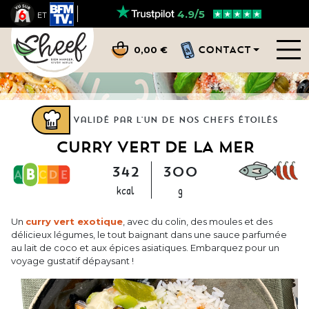
4.9/5
ET
CONTACT
0,00 €
Validé par l'un de nos chefs étoilés
CURRY VERT DE LA MER
342
300
kcal
g
Un
curry vert exotique
, avec du colin, des moules et des
délicieux légumes, le tout baignant dans une sauce parfumée
au lait de coco et aux épices asiatiques. Embarquez pour un
voyage gustatif dépaysant !