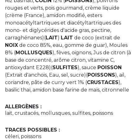
Riz basmati,
COLIN
12% (
POISSONS
), poivrons
rouges et verts, pois gourmand, crème liquide
(crème (France), amidon modifié, esters
monoacétyltartriques et diacétyltartriques des
mono- et diglycérides d'acide gras, pectine,
carraghénanes)(
LAIT
)
LAIT
de coco (extrait de
NOIX
de coco 85%, eau, gomme de guar), Moules
8% (
MOLLUSQUES
), fèves, oignons, Jus de citron (à
base de concentré, arôme citron, vitamine C,
antioxydant E228)(
SULFITES
), sauce
POISSON
(Extrait d'anchois, Eau, sel, sucre)(
POISSONS
), ail,
coriandre, pâte de curry vert 1% (
CRUSTACES
),
basilic thaï, amidon base farine de maïs, citronnelle
ALLERGÈNES :
lait, crustacés, mollusques, sulfites, poissons
TRACES POSSIBLES :
céleri, poissons