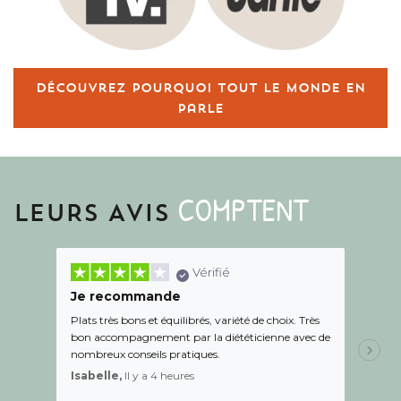
Découvrez pourquoi tout le monde en
parle
COMPTENT
LEURS AVIS
Vérifié
Je recommande
Une c
Plats très bons et équilibrés, variété de choix. Très
Le suiv
bon accompagnement par la diététicienne avec de
de l éc
nombreux conseils pratiques.
aidé Le
recom
Isabelle,
Il y a 4 heures
Sandr