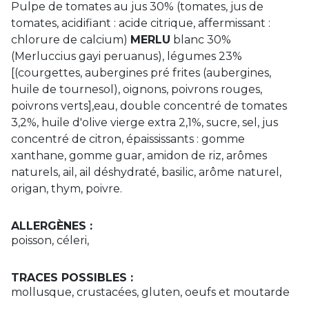
Pulpe de tomates au jus 30% (tomates, jus de
tomates, acidifiant : acide citrique, affermissant :
chlorure de calcium)
MERLU
blanc 30%
(Merluccius gayi peruanus), légumes 23%
[(courgettes, aubergines pré frites (aubergines,
huile de tournesol), oignons, poivrons rouges,
poivrons verts],eau, double concentré de tomates
3,2%, huile d'olive vierge extra 2,1%, sucre, sel, jus
concentré de citron, épaississants : gomme
xanthane, gomme guar, amidon de riz, arômes
naturels, ail, ail déshydraté, basilic, arôme naturel,
origan, thym, poivre.
ALLERGÈNES :
poisson, céleri,
TRACES POSSIBLES :
mollusque, crustacées, gluten, oeufs et moutarde