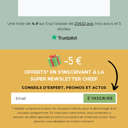
Une note de
4.9
sur 5 sur la base de
20632 avis
. Nos avis 4 et 5
étoiles.
-5 €
OFFERTS* EN S'INSCRIVANT À LA
SUPER NEWSLETTER CHEEF
CONSEILS D'EXPERT, PROMOS ET ACTUS
S'inscrire
* Valable uniquement pour les nouveaux clients, pour le démarrage d’un
nouveau programme. En inscrivant votre email, vous consentez à
recevoir les offres spéciales et communications de Cheef par email. Vous
pourrez vous désabonner à tout moment.