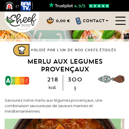
4.9/5
ET
CONTACT
0,00 €
Validé par l'un de nos chefs étoilés
MERLU AUX LÉGUMES
PROVENÇAUX
218
300
kcal
g
Savourez notre merlu aux légumes provençaux, une
combinaison savoureuse de saveurs marines et
méditerranéennes.