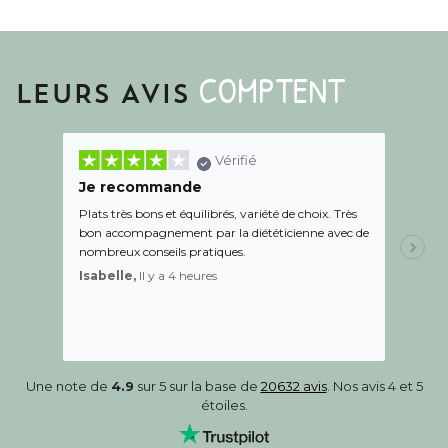
COMPTENT
LEURS AVIS
Vérifié
Je recommande
Une c
Plats très bons et équilibrés, variété de choix. Très
Le suiv
bon accompagnement par la diététicienne avec de
de l éc
nombreux conseils pratiques.
aidé Le
recom
Isabelle,
Il y a 4 heures
Sandr
Une note de
4.9
sur 5 sur la base de
20632 avis
. Nos avis 4 et 5
étoiles.