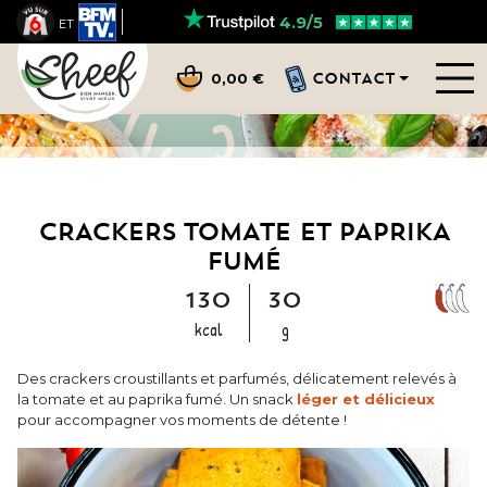
4.9/5
ET
CONTACT
0,00 €
CRACKERS TOMATE ET PAPRIKA
FUMÉ
130
30
kcal
g
Des crackers croustillants et parfumés, délicatement relevés à
la tomate et au paprika fumé. Un snack
léger et délicieux
pour accompagner vos moments de détente !