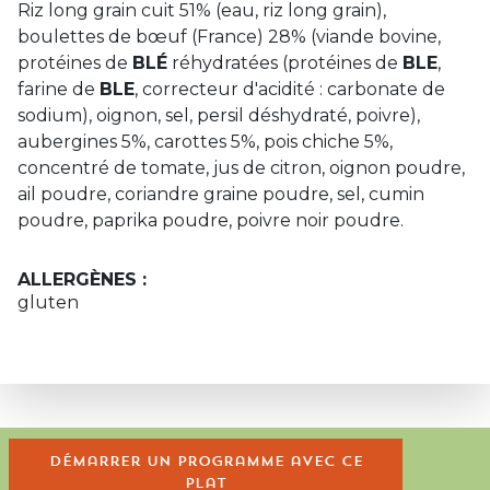
Riz long grain cuit 51% (eau, riz long grain),
boulettes de bœuf (France) 28% (viande bovine,
protéines de
BLÉ
réhydratées (protéines de
BLE
,
farine de
BLE
, correcteur d'acidité : carbonate de
sodium), oignon, sel, persil déshydraté, poivre),
aubergines 5%, carottes 5%, pois chiche 5%,
concentré de tomate, jus de citron, oignon poudre,
ail poudre, coriandre graine poudre, sel, cumin
poudre, paprika poudre, poivre noir poudre.
ALLERGÈNES :
gluten
Démarrer un programme avec ce
plat