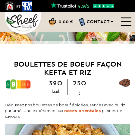
4.9/5
ET
CONTACT
0,00 €
BOULETTES DE BOEUF FAÇON
KEFTA ET RIZ
390
250
kcal
g
Dégustez nos boulettes de boeuf épicées, servies avec du riz
parfumé. Une expérience aux
notes orientales
pleines de
saveurs.