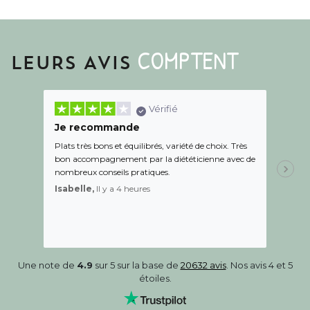
COMPTENT
LEURS AVIS
Vérifié
Je recommande
Une c
Plats très bons et équilibrés, variété de choix. Très
Le suiv
bon accompagnement par la diététicienne avec de
de l éc
nombreux conseils pratiques.
aidé Le
recom
Isabelle,
Il y a 4 heures
Sandr
Une note de
4.9
sur 5 sur la base de
20632 avis
. Nos avis 4 et 5
étoiles.