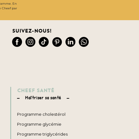
gramme. En
de Cheef par
Suivez-nous!
CHEEF SANTÉ
Maîtriser sa santé
Programme cholestérol
Programme glycémie
Programme triglycérides