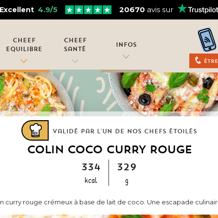
4.9/5
20670
avis sur
Excellent
Cheef
Cheef
Infos
Equilibre
Santé
Être
Validé par l'un de nos chefs étoilés
COLIN COCO CURRY ROUGE
334
329
kcal
g
un curry rouge crémeux à base de lait de coco. Une escapade culinaire