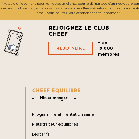
* Valable uniquement pour les nouveaux clients, pour le démarrage d’un nouveau pro
inscrivant votre email, vous consentez à recevoir les offres spéciales et communications 
email. Vous pourrez vous désabonner à tout moment.
Rejoignez le club
cheef
+ de
Rejoindre
19.000
membres
CHEEF ÉQUILIBRE
Mieux manger
Programme alimentation saine
Plats traiteur équilibrés
Les tarifs