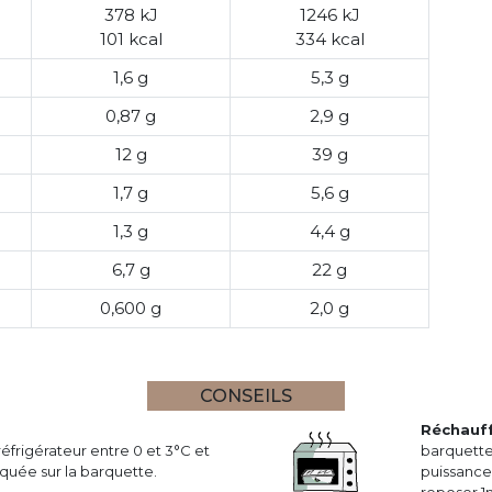
378 kJ
1246 kJ
101 kcal
334 kcal
1,6 g
5,3 g
0,87 g
2,9 g
12 g
39 g
1,7 g
5,6 g
1,3 g
4,4 g
6,7 g
22 g
0,600 g
2,0 g
CONSEILS
Réchauf
réfrigérateur entre 0 et 3°C et
barquette
uée sur la barquette.
puissance 