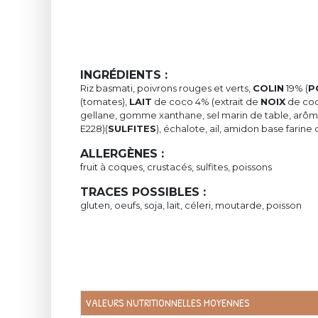
INGRÉDIENTS :
Riz basmati, poivrons rouges et verts,
COLIN
19% (
P
(tomates),
LAIT
de coco 4% (extrait de
NOIX
de coc
gellane, gomme xanthane, sel marin de table, arômes
E228)(
SULFITES
), échalote, ail, amidon base farin
ALLERGÈNES :
fruit à coques, crustacés, sulfites, poissons
TRACES POSSIBLES :
gluten, oeufs, soja, lait, céleri, moutarde, poisson
VALEURS NUTRITIONNELLES MOYENNES