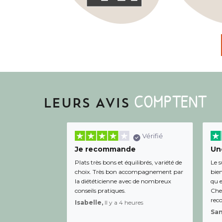
COMPTENT
LEURS AVIS
Vérifié
Je recommande
Une
Plats très bons et équilibrés, variété de
Le s
choix. Très bon accompagnement par
bien
la diététicienne avec de nombreux
qu e
conseils pratiques.
Chee
rec
Isabelle,
Il y a 4 heures