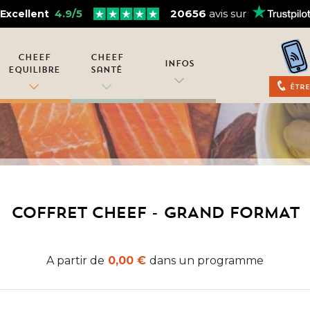
4.9/5
20656
avis sur
Excellent
Cheef
Cheef
Infos
Equilibre
Santé
Être
COFFRET CHEEF - GRAND FORMAT
A partir de
0,00 €
dans un programme