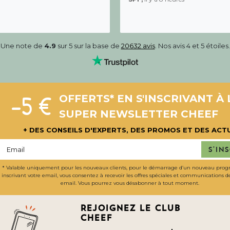
Une note de
4.9
sur 5 sur la base de
20632 avis
. Nos avis 4 et 5 étoiles.
-5 €
OFFERTS* EN S'INSCRIVANT À 
SUPER NEWSLETTER CHEEF
+ DES CONSEILS D'EXPERTS, DES PROMOS ET DES ACT
S'in
* Valable uniquement pour les nouveaux clients, pour le démarrage d’un nouveau pro
inscrivant votre email, vous consentez à recevoir les offres spéciales et communications 
email. Vous pourrez vous désabonner à tout moment.
Rejoignez le club
cheef