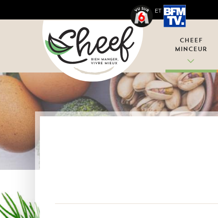
ET
Cheef
Minceur