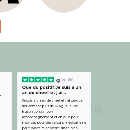
Vérifié
Que du positif.Je suis a un
Bon relation
an de cheef et j ai...
diététicienn
x.
Je suis a un an de cheef et j ai perdue
Bon relationnel av
doucement plus de 10 kg .aucune
de bon conseil et 
m
frustration.un bon
Julien,
Il y a 19 
accompagnement.et en plus pour
mon cas pour des raisons medical je ne
peut pas faire de sport ,sinon bien...