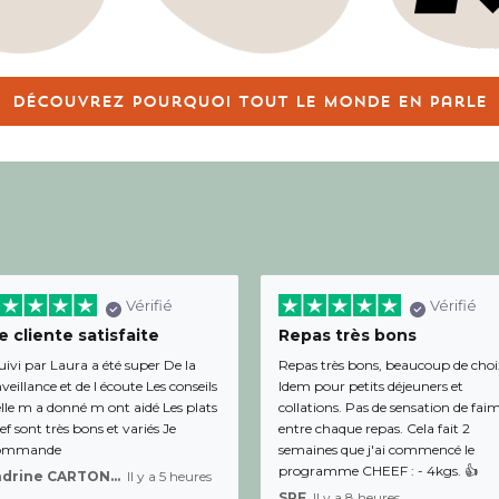
Découvrez pourquoi tout le monde en parle
Vérifié
Vérifié
 cliente satisfaite
Repas très bons
uivi par Laura a été super De la
Repas très bons, beaucoup de choi
veillance et de l écoute Les conseils
Idem pour petits déjeuners et
lle m a donné m ont aidé Les plats
collations. Pas de sensation de fai
f sont très bons et variés Je
entre chaque repas. Cela fait 2
ommande
semaines que j'ai commencé le
programme CHEEF : - 4kgs. 👍
Sandrine CARTON-BRACQ,
Il y a 5 heures
SPF,
Il y a 8 heures