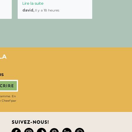
Lire la suite
david,
Il y a 18 heures
LA
US
scrire
gramme. En
de Cheef par
Suivez-nous!