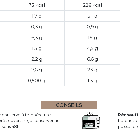
75 kcal
226 kcal
1,7 g
5,1 g
0,3 g
0,9 g
6,3 g
19 g
1,5 g
4,5 g
2,2 g
6,6 g
7,6 g
23 g
0,500 g
1,5 g
CONSEILS
se conserve à température
Réchauf
rès ouverture, à conserver au
barquette
 sous 48h.
puissance 