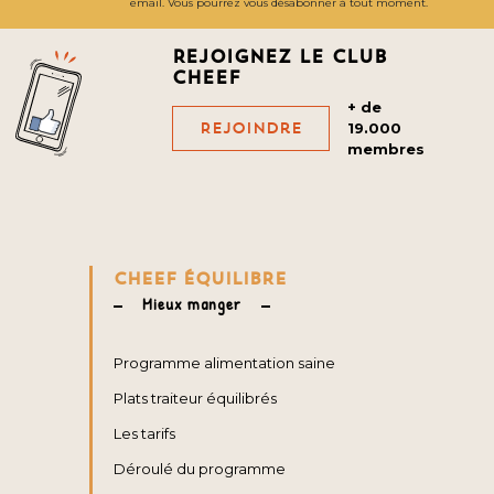
email. Vous pourrez vous désabonner à tout moment.
Rejoignez le club
cheef
+ de
Rejoindre
19.000
membres
CHEEF ÉQUILIBRE
Mieux manger
Programme alimentation saine
Plats traiteur équilibrés
Les tarifs
Déroulé du programme