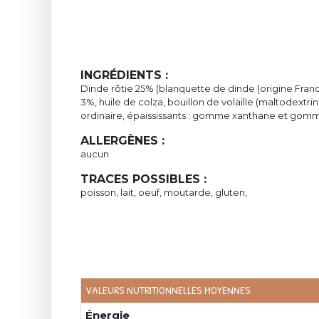
INGRÉDIENTS :
Dinde rôtie 25% (blanquette de dinde (origine Franc
3%, huile de colza, bouillon de volaille (maltodextr
ordinaire, épaississants : gomme xanthane et gomm
ALLERGÈNES :
aucun
TRACES POSSIBLES :
poisson, lait, oeuf, moutarde, gluten,
VALEURS NUTRITIONNELLES MOYENNES
Énergie