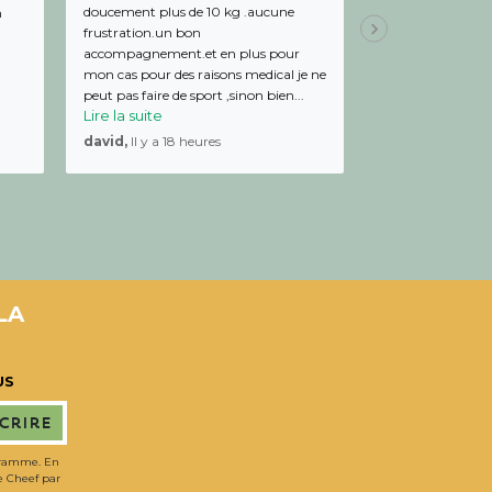
doucement plus de 10 kg .aucune
de bon conseil et 
m
frustration.un bon
Julien,
Il y a 19 
accompagnement.et en plus pour
mon cas pour des raisons medical je ne
peut pas faire de sport ,sinon bien...
Lire la suite
david,
Il y a 18 heures
LA
US
scrire
gramme. En
de Cheef par