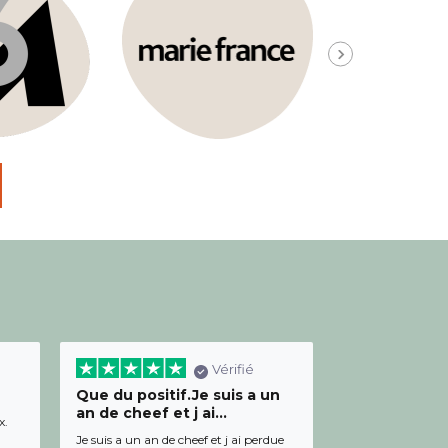
Vérifié
Que du positif.Je suis a un
Bon relation
an de cheef et j ai...
diététicienn
x.
Je suis a un an de cheef et j ai perdue
Bon relationnel av