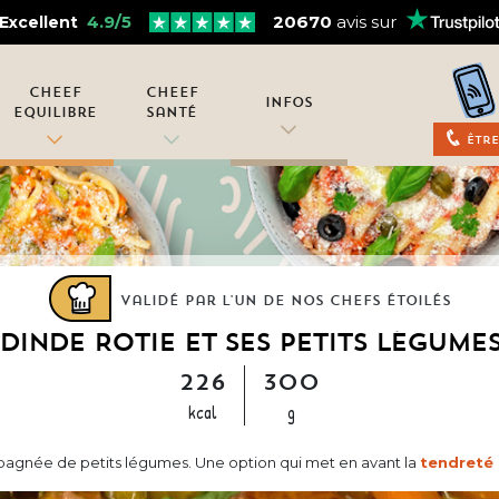
4.9/5
20670
avis sur
Excellent
Cheef
Cheef
Infos
Equilibre
Santé
Être
Validé par l'un de nos chefs étoilés
DINDE RÔTIE ET SES PETITS LÉGUME
226
300
kcal
g
mpagnée de petits légumes. Une option qui met en avant la
tendreté 