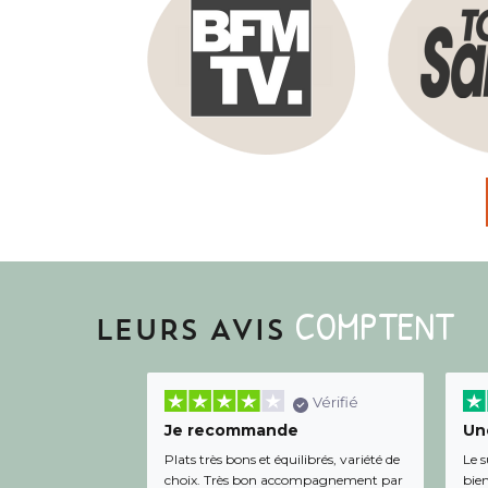
COMPTENT
LEURS AVIS
Vérifié
Je recommande
Une
Plats très bons et équilibrés, variété de
Le s
choix. Très bon accompagnement par
bien