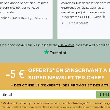
lle m a donné m ont aidé Les plats
collations. Pas de sensation de fai
f sont très bons et variés Je
entre chaque repas. Cela fait 2
ommande
semaines que j'ai commencé le
programme CHEEF : - 4kgs. 👍
Sandrine CARTON-BRACQ,
Il y a 5 heures
SPF,
Il y a 8 heures
Une note de
4.9
sur 5 sur la base de
20632 avis
. Nos avis 4 et 5 étoiles.
-5 €
OFFERTS* EN S'INSCRIVANT À 
SUPER NEWSLETTER CHEEF
+ DES CONSEILS D'EXPERTS, DES PROMOS ET DES ACT
S'in
* Valable uniquement pour les nouveaux clients, pour le démarrage d’un nouveau pro
inscrivant votre email, vous consentez à recevoir les offres spéciales et communications 