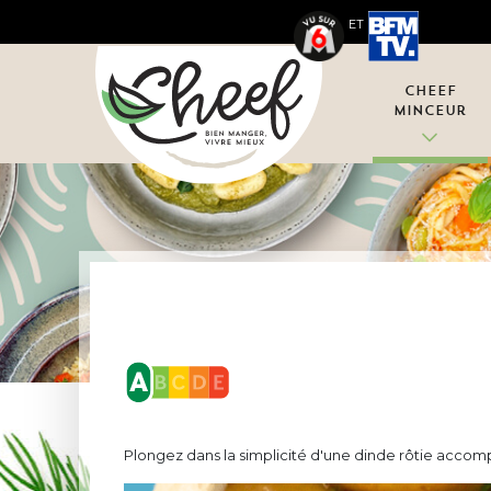
ET
Cheef
Minceur
Plongez dans la simplicité d'une dinde rôtie acco