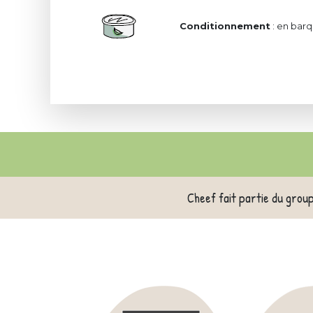
Conditionnement
: en barq
Cheef fait partie du grou