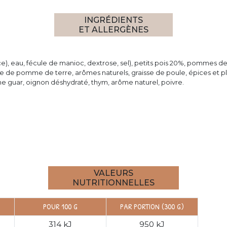
INGRÉDIENTS
ET ALLERGÈNES
e), eau, fécule de manioc, dextrose, sel), petits pois 20%, pommes de
ine de pomme de terre, arômes naturels, graisse de poule, épices et pla
e guar, oignon déshydraté, thym, arôme naturel, poivre.
VALEURS
NUTRITIONNELLES
POUR 100 G
PAR PORTION (300 G)
314 kJ
950 kJ