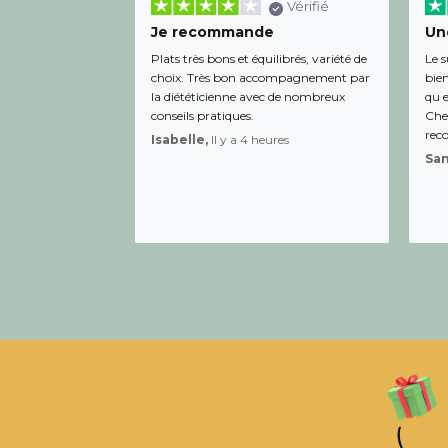
Vérifié
Je recommande
Une
Plats très bons et équilibrés, variété de
Le s
choix. Très bon accompagnement par
bien
la diététicienne avec de nombreux
qu e
conseils pratiques.
Chee
rec
Isabelle,
Il y a 4 heures