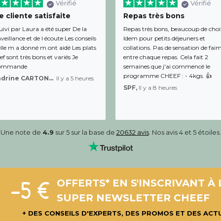
Vérifié
Vérifié
 cliente satisfaite
Repas très bons
uivi par Laura a été super De la
Repas très bons, beaucoup de choi
veillance et de l écoute Les conseils
Idem pour petits déjeuners et
lle m a donné m ont aidé Les plats
collations. Pas de sensation de fai
f sont très bons et variés Je
entre chaque repas. Cela fait 2
ommande
semaines que j'ai commencé le
programme CHEEF : - 4kgs. 👍
Sandrine CARTON-BRACQ,
Il y a 5 heures
SPF,
Il y a 8 heures
Une note de
4.9
sur 5 sur la base de
20632 avis
. Nos avis 4 et 5 étoiles.
-5 €
OFFERTS* EN S'INSCRIVANT À 
SUPER NEWSLETTER CHEEF
+ DES CONSEILS D'EXPERTS, DES PROMOS ET DES ACT