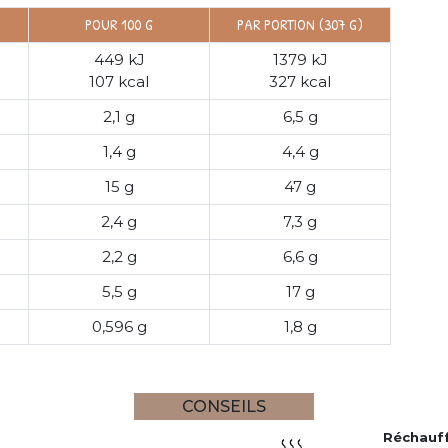
POUR 100 G
PAR PORTION (307 G)
449 kJ
1379 kJ
107 kcal
327 kcal
2,1 g
6,5 g
1,4 g
4,4 g
15 g
47 g
2,4 g
7,3 g
2,2 g
6,6 g
5,5 g
17 g
0,596 g
1,8 g
CONSEILS
Réchauf