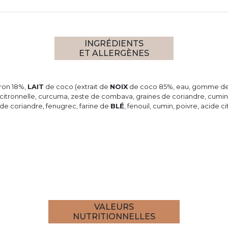
INGRÉDIENTS
ET ALLERGÈNES
iron 18%,
LAIT
de coco (extrait de
NOIX
de coco 85%, eau, gomme de gu
, citronnelle, curcuma, zeste de combava, graines de coriandre, cumin,
 de coriandre, fenugrec, farine de
BLÉ
, fenouil, cumin, poivre, acide ci
VALEURS
NUTRITIONNELLES