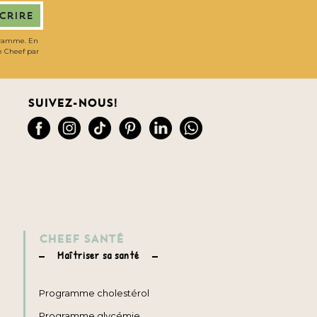
scrire
gramme. En
de Cheef par
Suivez-nous!
CHEEF SANTÉ
Maîtriser sa santé
Programme cholestérol
Programme glycémie