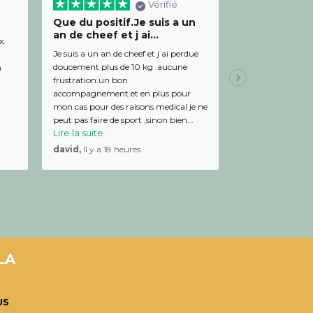
Vérifié
Que du positif.Je suis a un
Bon relation
an de cheef et j ai...
diététicienn
x.
Je suis a un an de cheef et j ai perdue
Bon relationnel av
doucement plus de 10 kg .aucune
de bon conseil et 
m
frustration.un bon
Julien,
Il y a 19 
accompagnement.et en plus pour
mon cas pour des raisons medical je ne
peut pas faire de sport ,sinon bien...
Lire la suite
david,
Il y a 18 heures
LA
US