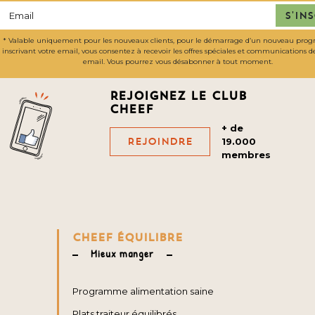
S'in
* Valable uniquement pour les nouveaux clients, pour le démarrage d’un nouveau pro
inscrivant votre email, vous consentez à recevoir les offres spéciales et communications 
email. Vous pourrez vous désabonner à tout moment.
Rejoignez le club
cheef
+ de
Rejoindre
19.000
membres
CHEEF ÉQUILIBRE
Mieux manger
Programme alimentation saine
Plats traiteur équilibrés