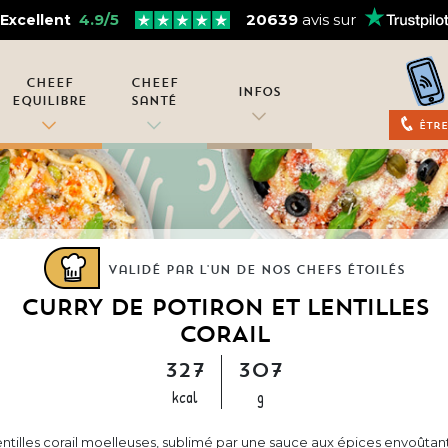
4.9/5
20639
avis sur
Excellent
Cheef
Cheef
Infos
Equilibre
Santé
Être
Validé par l'un de nos chefs étoilés
CURRY DE POTIRON ET LENTILLES
CORAIL
327
307
kcal
g
ntilles corail moelleuses, sublimé par une sauce aux épices envoûtan