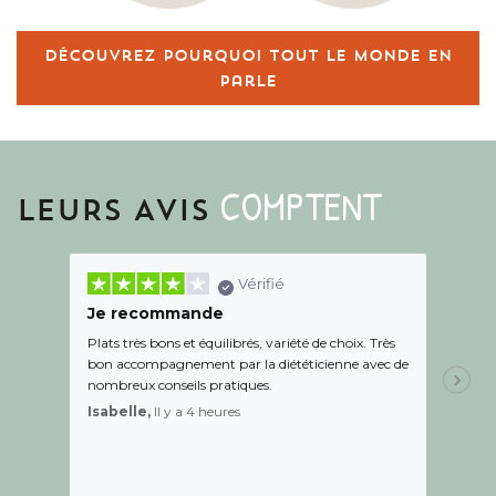
Découvrez pourquoi tout le monde en
parle
COMPTENT
LEURS AVIS
Vérifié
Je recommande
Une c
Plats très bons et équilibrés, variété de choix. Très
Le suiv
bon accompagnement par la diététicienne avec de
de l éc
nombreux conseils pratiques.
aidé Le
recom
Isabelle,
Il y a 4 heures
Sandr