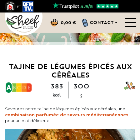
4.9/5
ET
CONTACT
0,00 €
TAJINE DE LÉGUMES ÉPICÉS AUX
CÉRÉALES
383
300
kcal
g
Savourez notre tajine de légumes épicés aux céréales, une
combinaison parfumée de saveurs méditerranéennes
pour un plat délicieux.