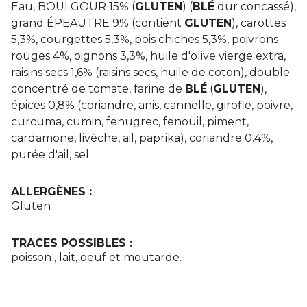
Eau, BOULGOUR 15% (
GLUTEN
) (
BLÉ
dur concassé),
grand ÉPEAUTRE 9% (contient
GLUTEN
), carottes
5,3%, courgettes 5,3%, pois chiches 5,3%, poivrons
rouges 4%, oignons 3,3%, huile d'olive vierge extra,
raisins secs 1,6% (raisins secs, huile de coton), double
concentré de tomate, farine de
BLÉ
(
GLUTEN
),
épices 0,8% (coriandre, anis, cannelle, girofle, poivre,
curcuma, cumin, fenugrec, fenouil, piment,
cardamone, livèche, ail, paprika), coriandre 0.4%,
purée d'ail, sel.
ALLERGÈNES :
Gluten
TRACES POSSIBLES :
poisson , lait, oeuf et moutarde.