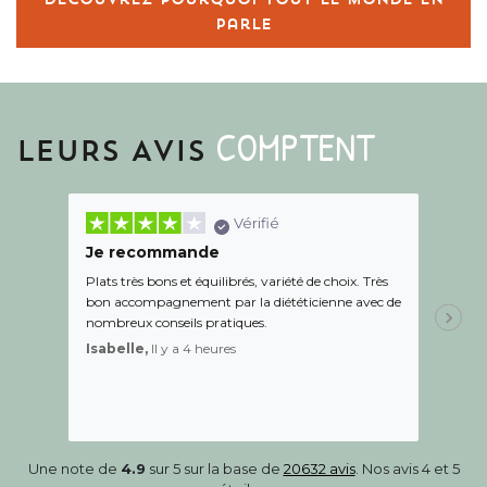
parle
COMPTENT
LEURS AVIS
Vérifié
Je recommande
Une c
Plats très bons et équilibrés, variété de choix. Très
Le suiv
bon accompagnement par la diététicienne avec de
de l éc
nombreux conseils pratiques.
aidé Le
recom
Isabelle,
Il y a 4 heures
Sandr
Une note de
4.9
sur 5 sur la base de
20632 avis
. Nos avis 4 et 5