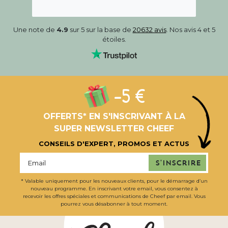
Une note de
4.9
sur 5 sur la base de
20632 avis
. Nos avis 4 et 5
étoiles.
-5 €
OFFERTS* EN S'INSCRIVANT À LA
SUPER NEWSLETTER CHEEF
CONSEILS D'EXPERT, PROMOS ET ACTUS
S'inscrire
* Valable uniquement pour les nouveaux clients, pour le démarrage d’un
nouveau programme. En inscrivant votre email, vous consentez à
recevoir les offres spéciales et communications de Cheef par email. Vous
pourrez vous désabonner à tout moment.