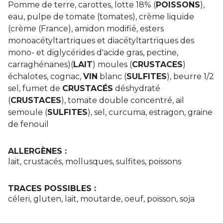
Pomme de terre, carottes, lotte 18% (
POISSONS
),
eau, pulpe de tomate (tomates), crème liquide
(crème (France), amidon modifié, esters
monoacétyltartriques et diacétyltartriques des
mono- et diglycérides d'acide gras, pectine,
carraghénanes)(
LAIT
) moules (
CRUSTACES
)
échalotes, cognac,
VIN
blanc (
SULFITES
), beurre 1/2
sel, fumet de
CRUSTACÉS
déshydraté
(
CRUSTACES
), tomate double concentré, ail
semoule (
SULFITES
), sel, curcuma, estragon, graine
de fenouil
ALLERGÈNES :
lait, crustacés, mollusques, sulfites, poissons
TRACES POSSIBLES :
céleri, gluten, lait, moutarde, oeuf, poisson, soja