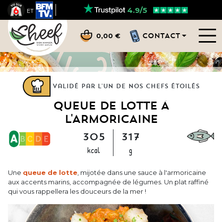
4.9/5
ET
CONTACT
0,00 €
Validé par l'un de nos chefs étoilés
QUEUE DE LOTTE À
L'ARMORICAINE
305
317
kcal
g
Une
queue de lotte
, mijotée dans une sauce à l'armoricaine
aux accents marins, accompagnée de légumes. Un plat raffiné
qui vous rappellera les douceurs de la mer !