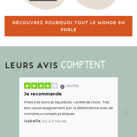
Découvrez pourquoi tout le monde en
parle
COMPTENT
LEURS AVIS
Vérifié
Je recommande
Une c
Plats très bons et équilibrés, variété de choix. Très
Le suiv
bon accompagnement par la diététicienne avec de
de l éc
nombreux conseils pratiques.
aidé Le
recom
Isabelle,
Il y a 4 heures
Sandr