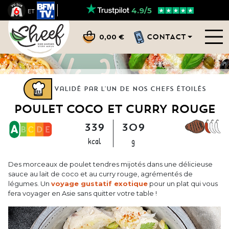
4.9/5
ET
CONTACT
0,00 €
Validé par l'un de nos chefs étoilés
POULET COCO ET CURRY ROUGE
339
309
kcal
g
Des morceaux de poulet tendres mijotés dans une délicieuse
sauce au lait de coco et au curry rouge, agrémentés de
légumes. Un
voyage gustatif exotique
pour un plat qui vous
fera voyager en Asie sans quitter votre table !