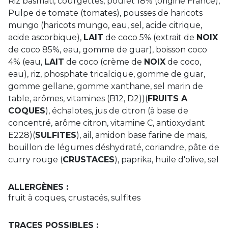
Riz basmati, courgettes, poulet 18% (origine France),
Pulpe de tomate (tomates), pousses de haricots
mungo (haricots mungo, eau, sel, acide citrique,
acide ascorbique),
LAIT
de coco 5% (extrait de
NOIX
de coco 85%, eau, gomme de guar), boisson coco
4% (eau,
LAIT
de coco (crème de
NOIX
de coco,
eau), riz, phosphate tricalcique, gomme de guar,
gomme gellane, gomme xanthane, sel marin de
table, arômes, vitamines (B12, D2))(
FRUITS A
COQUES
), échalotes, jus de citron (à base de
concentré, arôme citron, vitamine C, antioxydant
E228)(
SULFITES
), ail, amidon base farine de maïs,
bouillon de légumes déshydraté, coriandre, pâte de
curry rouge (
CRUSTACES
), paprika, huile d'olive, sel
ALLERGÈNES :
fruit à coques, crustacés, sulfites
TRACES POSSIBLES :