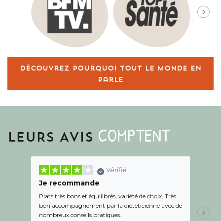
Découvrez pourquoi tout le monde en
parle
COMPTENT
LEURS AVIS
Vérifié
Je recommande
Une c
Plats très bons et équilibrés, variété de choix. Très
Le suiv
bon accompagnement par la diététicienne avec de
de l éc
nombreux conseils pratiques.
aidé Le