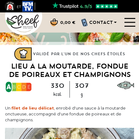
4.9/5
ET
CONTACT
0,00 €
Validé par l'un de nos chefs étoilés
LIEU À LA MOUTARDE, FONDUE
DE POIREAUX ET CHAMPIGNONS
330
307
kcal
g
Un
filet de lieu délicat
, enrobé d'une sauce à la moutarde
onctueuse, accompagné d'une fondue de poireaux et de
champignons.