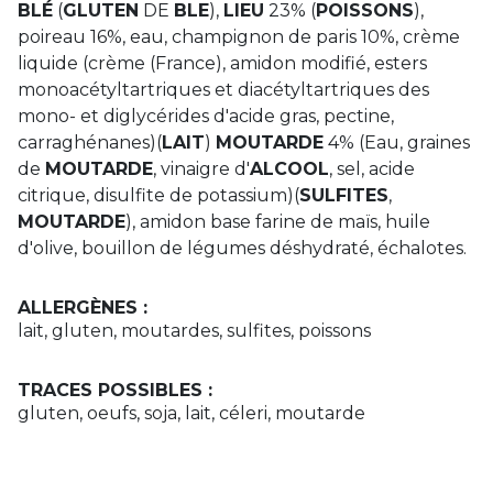
BLÉ
(
GLUTEN
DE
BLE
),
LIEU
23% (
POISSONS
),
poireau 16%, eau, champignon de paris 10%, crème
liquide (crème (France), amidon modifié, esters
monoacétyltartriques et diacétyltartriques des
mono- et diglycérides d'acide gras, pectine,
carraghénanes)(
LAIT
)
MOUTARDE
4% (Eau, graines
de
MOUTARDE
, vinaigre d'
ALCOOL
, sel, acide
citrique, disulfite de potassium)(
SULFITES
,
MOUTARDE
), amidon base farine de maïs, huile
d'olive, bouillon de légumes déshydraté, échalotes.
ALLERGÈNES :
lait, gluten, moutardes, sulfites, poissons
TRACES POSSIBLES :
gluten, oeufs, soja, lait, céleri, moutarde