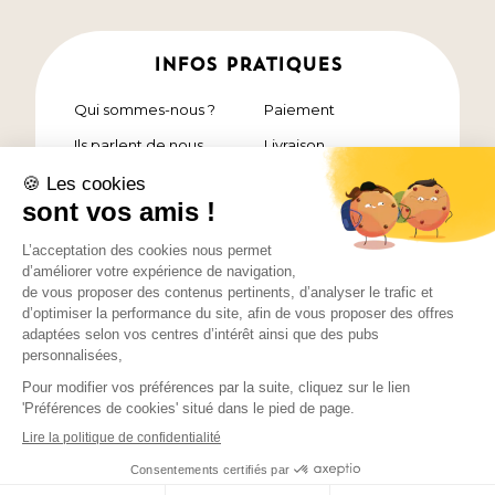
INFOS PRATIQUES
Qui sommes-nous ?
Paiement
Ils parlent de nous
Livraison
Nos chefs étoilés
Contact
FAQ
Pack découverte
Qualité des plats
Notre cuisine
Résultats et
témoignages
Mentions légales et confidentialité
Conditions générales de vente
Newsletter
Cookies
Devenir affilié