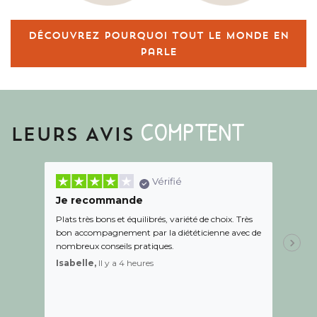
Découvrez pourquoi tout le monde en
parle
COMPTENT
LEURS AVIS
Vérifié
Je recommande
Une c
Plats très bons et équilibrés, variété de choix. Très
Le suiv
bon accompagnement par la diététicienne avec de
de l éc
nombreux conseils pratiques.
aidé Le
recom
Isabelle,
Il y a 4 heures
Sandr