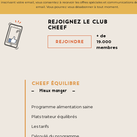
inscrivant votre email, vous consentez à recevoir les offres spéciales et communications 
email. Vous pourrez vous désabonner à tout moment.
Rejoignez le club
cheef
+ de
Rejoindre
19.000
membres
CHEEF ÉQUILIBRE
Mieux manger
Programme alimentation saine
Plats traiteur équilibrés
Les tarifs
Déroulé du programme