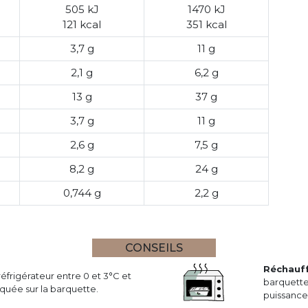
505 kJ
1470 kJ
121 kcal
351 kcal
3,7 g
11 g
2,1 g
6,2 g
13 g
37 g
3,7 g
11 g
2,6 g
7,5 g
8,2 g
24 g
0,744 g
2,2 g
CONSEILS
Réchauf
réfrigérateur entre 0 et 3°C et
barquette
uée sur la barquette.
puissance 