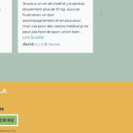
Je suis a un an de cheef et j ai perdue
Bon relationnel av
doucement plus de 10 kg .aucune
de bon conseil et 
m
frustration.un bon
Julien,
Il y a 19 
accompagnement.et en plus pour
mon cas pour des raisons medical je ne
peut pas faire de sport ,sinon bien...
Lire la suite
david,
Il y a 18 heures
LA
US
scrire
gramme. En