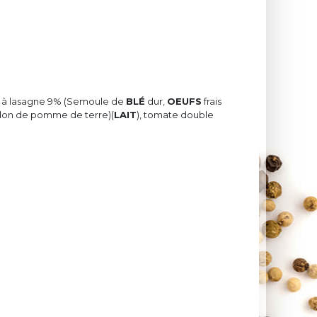
tes à lasagne 9% (Semoule de
BLÉ
dur,
OEUFS
frais
idon de pomme de terre)(
LAIT
), tomate double