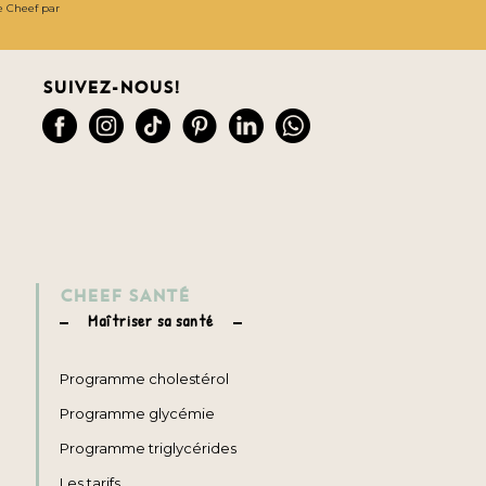
de Cheef par
Suivez-nous!
CHEEF SANTÉ
Maîtriser sa santé
Programme cholestérol
Programme glycémie
Programme triglycérides
Les tarifs