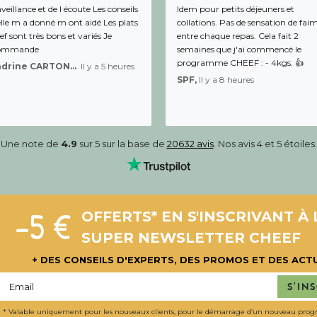
veillance et de l écoute Les conseils
Idem pour petits déjeuners et
lle m a donné m ont aidé Les plats
collations. Pas de sensation de fai
f sont très bons et variés Je
entre chaque repas. Cela fait 2
ommande
semaines que j'ai commencé le
programme CHEEF : - 4kgs. 👍
Sandrine CARTON-BRACQ,
Il y a 5 heures
SPF,
Il y a 8 heures
Une note de
4.9
sur 5 sur la base de
20632 avis
. Nos avis 4 et 5 étoiles.
-5 €
OFFERTS* EN S'INSCRIVANT À 
SUPER NEWSLETTER CHEEF
+ DES CONSEILS D'EXPERTS, DES PROMOS ET DES ACT
S'in
* Valable uniquement pour les nouveaux clients, pour le démarrage d’un nouveau pro