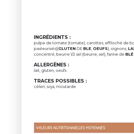
INGRÉDIENTS :
pulpe de tomate (tomate), carottes, effiloché de b
pasteurisés)(
GLUTEN
DE
BLE
,
OEUFS
), oignons,
LA
concentré, beurre 1/2 sel (beurre, sel), farine de
BLÉ
ALLERGÈNES :
lait, gluten, oeufs
TRACES POSSIBLES :
céleri, soja, moutarde
VALEURS NUTRITIONNELLES MOYENNES