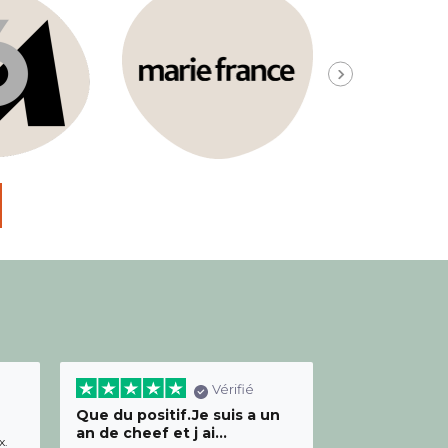
Vérifié
Que du positif.Je suis a un
Bon relation
an de cheef et j ai...
diététicienn
x.