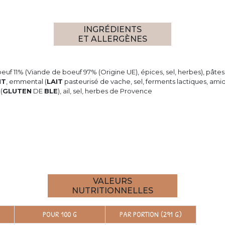
INGRÉDIENTS
ET ALLERGÈNES
oeuf 11% (Viande de boeuf 97% (Origine UE), épices, sel, herbes), pâ
IT
, emmental (
LAIT
pasteurisé de vache, sel, ferments lactiques, am
(
GLUTEN
DE
BLE
), ail, sel, herbes de Provence
VALEURS
NUTRITIONNELLES
POUR 100 G
PAR PORTION (291 G)