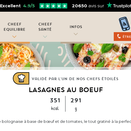
4.9/5
20650
avis sur
Excellent
Cheef
Cheef
Infos
Equilibre
Santé
Être
Validé par l'un de nos chefs étoilés
LASAGNES AU BOEUF
351
291
kcal
g
bolognaise à base de bœuf et de tomates, le tout gratiné à la perfec